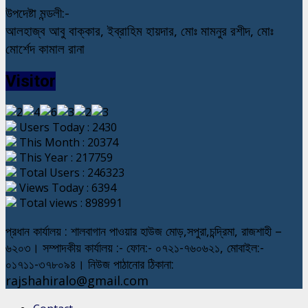
উপদেষ্টা মন্ডলী:-
আলহাজ্ব আবু বাক্কার, ইব্রাহিম হায়দার, মোঃ মামনুর রশীদ, মোঃ
মোর্শেদ কামাল রানা
Visitor
Users Today : 2430
This Month : 20374
This Year : 217759
Total Users : 246323
Views Today : 6394
Total views : 898991
প্রধান কার্যালয় : শালবাগান পাওয়ার হাউজ মোড়,সপুরা,চন্দ্রিমা, রাজশাহী –
৬২০৩। সম্পাদকীয় কার্যালয় :- ফোন:- ০৭২১-৭৬০৬২১, মোবাইল:-
০১৭১১-৩৭৮০৯৪। নিউজ পাঠানোর ঠিকানা:
rajshahiralo@gmail.com