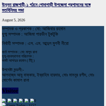
উন্নত রাজশাহী-১ গঠনে গোদাগাড়ী উপজেলা প্রশাসনের সঙ্গে
মতবিনিময় সভা
August 5, 2026
স
ম্পাদক ও প্রকাশক : মো: আজিবার রহমান
যুগ্ম সম্পাদক : আজিমা পারভীন টুকটুকি
নি
র্বাহী সম্পাদক : এস. এম. আব্দুল মুগনী নীরো
বার্তা সম্পাদক : মো: মাসুদ রানা
যুগ্ম-ব্যবস্থাপনা পরিচালক :
কাজী আসাদুর রহমান ( টিটু )
উপদেষ্টা মন্ডলী:-
আলহাজ্ব আবু বাক্কার, ইব্রাহিম হায়দার, মোঃ মামনুর রশীদ, মোঃ
মোর্শেদ কামাল রানা
Visitor
Users Today : 3157