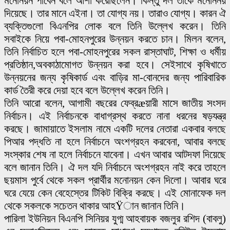
মনোনয়ন পাবেন বলে আশা করেছিলেন। কিন্তু দল তাঁকে মনোননয়
দিয়েছে। তার মানে এইনা। তা যোগ্য নয়। তারাও যোগ্য। কারন ঐ
ব্যক্তিগুলো বিএনপির লোক বলে তিনি উল্লেখ করেন। তিনি
সবাইকে নিয়ে পবা-মোহনপুরের উন্নয়ন করতে চান। মিলন বলেন,
তিনি নির্বাচিত হলে পবা-মোহনপুরের সকল রাস্তাঘাট, শিক্ষা ও ধর্মীয়
প্রতিষ্ঠান,অবকাঠামোগত উন্নয়ন করা হবে। সেইসাথে কৃষিখাতে
উন্নয়নের জন্য কৃষিকার্ড এবং বাড়ির মা-বোনদের জন্য পারিবারিক
কার্ড তৈরী করে দেয়া হবে বলে উল্লেখ করেন তিনি।
তিনি আরো বলেন, আগামী বছরের ফেব্রæয়ারী মাসে জাতীয় সংসদ
নির্বাচন। এই নির্বাচনকে বাধাগ্রস্থ করতে নানা ধরনের ষড়যন্ত্র
করছে। জামায়াতে ইসলাম নামে একটি দলের নেতারা একবার বলছে
পিআর পদ্ধতি না হলে নির্বাচনে অংশগ্রহন করবেনা, আবার বলছে
সংস্কার শেষ না হলে নির্বাচনে যাবেনা। এখন আবার আটদফা দিয়েছে
বলে জানান তিনি। ঐ দল যদি নির্বাচনে অংশগ্রহন নাই করে তাহলে
ছয়মাস পুর্বে থেকে সকল প্রার্থীর মনোনয়ন কেন দিলো। আবার ঘরে
ঘরে যেয়ে কেন বেহেস্তের টিকিট বিক্রি করছে। এই মোনাফেক দল
থেকে সকলকে সচেতন থাকার আহŸান জানান তিনি।
পারিলা ইউনিয়ন বিএনপি সিনিয়র যুগ্ম আহবায়ক বজলুর রশিদ (বাবলু)