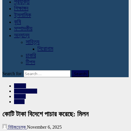
প্রযুক্তি
শিক্ষাঙ্গন
ইসলামিক
কৃষি
সম্পাদকীয়
অন্যান্য
সাহিত্য
শিরোনাম
চাকরি
টিপস
Search for:
রাজনীতি
রাজশাহীর সংবাদ
সারাদেশ
স্লাইড
কোটি টাকা বিদেশে পাচার করেছে: মিলন
নিউজডেস্ক
November 6, 2025