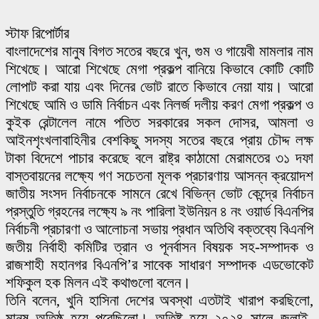
স্টাফ রিপোর্টার
বাংলাদেশের মানুষ বিগত সতের বছরে খুন, গুম ও গায়েবী মামলার নাম
শিখেছে। আরো শিখেছে মেগা প্রকল্প বানিয়ে কিভাবে কোটি কোটি
লোপাট করা যায় এবং দিনের ভোট রাতে কিভাবে নেয়া যায়। আরো
শিখেছে আমি ও ডামি নির্বাচন এবং নিলর্জ দলীয় করণ মেগা প্রকল্প ও
কুইক রেন্টালেল নামে পতিত সরকারের সকল দোসর, আমলা ও
আইনশৃংখলাবাহিনীর বেশকিছু সদস্য সতের বছরে প্রায় চৌদ্দ লক্ষ
টাকা বিদেশে পাচার করেছে বলে রাষ্ট্র কাঠামো মেরামতের ৩১ দফা
বাস্তবায়নের লক্ষ্যে গণ সচেতনা মূলক প্রচারণায় আসন্ন ক্রয়োদশ
জাতীয় সংসদ নির্বাচনকে সামনে রেখে বিভিন্ন ভোট কেন্দ্রে নির্বাচন
প্রস্তুতি গ্রহনের লক্ষ্যে ৯ নং পারিলা ইউনিয়ন ৪ নং ওয়ার্ড বিএনপির
নির্বাচনী প্রচারণা ও আলোচনা সভায় প্রধান অতিথি বক্তব্যে বিএনপি
জতীয় নির্বাহী কমিটির ত্রান ও পূনর্বাসন বিষয়ক সহ-সম্পাদক ও
রাজশাহী মহানগর বিএনপি’র সাবেক সাধারণ সম্পাদক এডভোকেট
শফিকুল হক মিলন এই কথাগুলো বলেন।
তিনি বলেন, খুনি হাসিনা দেশের অবস্থা এতটাই খারাপ করছিলো,
মানুষ অতিষ্ঠ হয়ে পরেছিলো। অতিষ্ট হয়ে ২০২৪ সালে জুলাই-