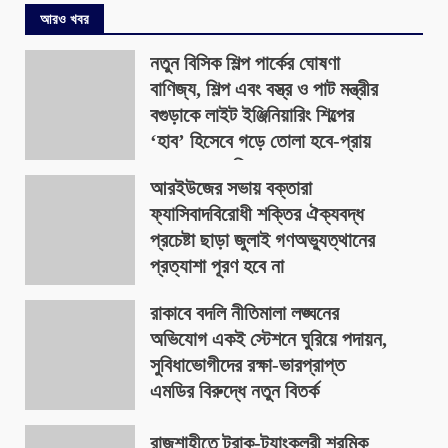
আরও খবর
নতুন বিসিক শিল্প পার্কের ঘোষণা
বাণিজ্য, শিল্প এবং বস্ত্র ও পাট মন্ত্রীর
বগুড়াকে লাইট ইঞ্জিনিয়ারিং শিল্পের
‘হাব’ হিসেবে গড়ে তোলা হবে-প্রায়
৪০০ একর জমিতে
আরইউজের সভায় বক্তারা
August 9, 2026
ফ্যাসিবাদবিরোধী শক্তির ঐক্যবদ্ধ
প্রচেষ্টা ছাড়া জুলাই গণঅভ্যুত্থানের
প্রত্যাশা পূরণ হবে না
August 9, 2026
রাকাবে বদলি নীতিমালা লঙ্ঘনের
অভিযোগ একই স্টেশনে ঘুরিয়ে পদায়ন,
সুবিধাভোগীদের রক্ষা-ভারপ্রাপ্ত
এমডির বিরুদ্ধে নতুন বিতর্ক
August 9, 2026
রাজশাহীতে ট্রাক-ট্যাংকলরী শ্রমিক