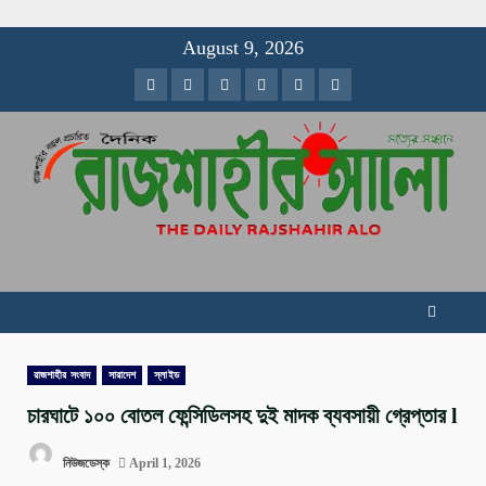
Skip
August 9, 2026
to
Facebook
Twitter
Instagram
Youtube
VK
LinkedIn
content
রাজশাহীর সংবাদ
সারাদেশ
স্লাইড
চারঘাটে ১০০ বোতল ফেন্সিডিলসহ দুই মাদক ব্যবসায়ী গ্রেপ্তার l
নিউজডেস্ক
April 1, 2026