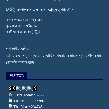
নি
র্বাহী সম্পাদক : এস. এম. আব্দুল মুগনী নীরো
বার্তা সম্পাদক : মো: মাসুদ রানা
যুগ্ম-ব্যবস্থাপনা পরিচালক :
কাজী আসাদুর রহমান ( টিটু )
উপদেষ্টা মন্ডলী:-
আলহাজ্ব আবু বাক্কার, ইব্রাহিম হায়দার, মোঃ মামনুর রশীদ, মোঃ
মোর্শেদ কামাল রানা
VISITOR
Users Today : 3765
This Month : 37360
This Year : 234745