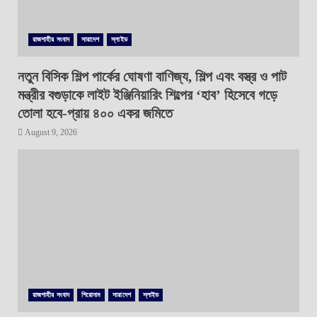
রাজশাহীর সংবাদ
সারাদেশ
স্লাইড
নতুন বিসিক শিল্প পার্কের ঘোষণা বাণিজ্য, শিল্প এবং বস্ত্র ও পাট
মন্ত্রীর বগুড়াকে লাইট ইঞ্জিনিয়ারিং শিল্পের ‘হাব’ হিসেবে গড়ে
তোলা হবে-প্রায় ৪০০ একর জমিতে
August 9, 2026
রাজশাহীর সংবাদ
শিরোনাম
সারাদেশ
স্লাইড