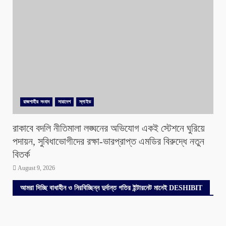
রাজশাহীর সংবাদ
সারাদেশ
স্লাইড
রাকাবে বদলি নীতিমালা লঙ্ঘনের অভিযোগ একই স্টেশনে ঘুরিয়ে
পদায়ন, সুবিধাভোগীদের রক্ষা-ভারপ্রাপ্ত এমডির বিরুদ্ধে নতুন
বিতর্ক
August 9, 2026
আমরা দিচ্ছি বাধাহীন ও নিরবিচ্ছিন্ন দুর্দান্ত গতির ইন্টারনেট মানেই DESHIBIT