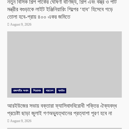
নতুন বিসিক শিল্প পার্কের ঘোষণা বাণিজ্য, শিল্প এবং বস্ত্র ও পাট
মন্ত্রীর বগুড়াকে লাইট ইঞ্জিনিয়ারিং শিল্পের ‘হাব’ হিসেবে গড়ে
তোলা হবে-প্রায় ৪০০ একর জমিতে
August 9, 2026
রাজশাহীর সংবাদ
শিরোনাম
সারাদেশ
স্লাইড
আরইউজের সভায় বক্তারা ফ্যাসিবাদবিরোধী শক্তির ঐক্যবদ্ধ
প্রচেষ্টা ছাড়া জুলাই গণঅভ্যুত্থানের প্রত্যাশা পূরণ হবে না
August 9, 2026