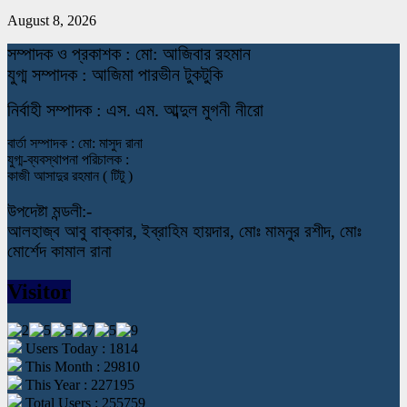
August 8, 2026
স
ম্পাদক ও প্রকাশক : মো: আজিবার রহমান
যুগ্ম সম্পাদক : আজিমা পারভীন টুকটুকি
নি
র্বাহী সম্পাদক : এস. এম. আব্দুল মুগনী নীরো
বার্তা সম্পাদক : মো: মাসুদ রানা
যুগ্ম-ব্যবস্থাপনা পরিচালক :
কাজী আসাদুর রহমান ( টিটু )
উপদেষ্টা মন্ডলী:-
আলহাজ্ব আবু বাক্কার, ইব্রাহিম হায়দার, মোঃ মামনুর রশীদ, মোঃ
মোর্শেদ কামাল রানা
Visitor
Users Today : 1814
This Month : 29810
This Year : 227195
Total Users : 255759