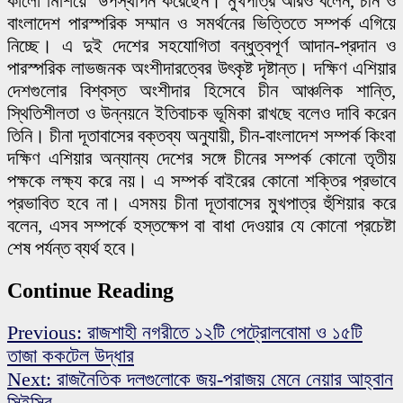
কালো মিশিয়ে’ উপস্থাপন করেছেন। মুখপাত্র আরও বলেন, চীন ও
বাংলাদেশ পারস্পরিক সম্মান ও সমর্থনের ভিত্তিতে সম্পর্ক এগিয়ে
নিচ্ছে। এ দুই দেশের সহযোগিতা বন্ধুত্বপূর্ণ আদান-প্রদান ও
পারস্পরিক লাভজনক অংশীদারত্বের উৎকৃষ্ট দৃষ্টান্ত। দক্ষিণ এশিয়ার
দেশগুলোর বিশ্বস্ত অংশীদার হিসেবে চীন আঞ্চলিক শান্তি,
স্থিতিশীলতা ও উন্নয়নে ইতিবাচক ভূমিকা রাখছে বলেও দাবি করেন
তিনি। চীনা দূতাবাসের বক্তব্য অনুযায়ী, চীন-বাংলাদেশ সম্পর্ক কিংবা
দক্ষিণ এশিয়ার অন্যান্য দেশের সঙ্গে চীনের সম্পর্ক কোনো তৃতীয়
পক্ষকে লক্ষ্য করে নয়। এ সম্পর্ক বাইরের কোনো শক্তির প্রভাবে
প্রভাবিত হবে না। এসময় চীনা দূতাবাসের মুখপাত্র হুঁশিয়ার করে
বলেন, এসব সম্পর্কে হস্তক্ষেপ বা বাধা দেওয়ার যে কোনো প্রচেষ্টা
শেষ পর্যন্ত ব্যর্থ হবে।
Continue Reading
Previous:
রাজশাহী নগরীতে ১২টি পেট্রোলবোমা ও ১৫টি
তাজা ককটেল উদ্ধার
Next:
রাজনৈতিক দলগুলোকে জয়-পরাজয় মেনে নেয়ার আহ্বান
সিইসির