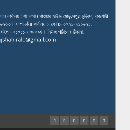
রধান কার্যালয় : শালবাগান পাওয়ার হাউজ মোড়,সপুরা,চন্দ্রিমা, রাজশাহী
৬২০৩। সম্পাদকীয় কার্যালয় :- ফোন:- ০৭২১-৭৬০৬২১,
বাইল:- ০১৭১১-৩৭৮০৯৪। নিউজ পাঠানোর ঠিকানা:
ajshahiralo@gmail.com
Facebook
Twitter
Instagram
Youtube
VK
LinkedIn