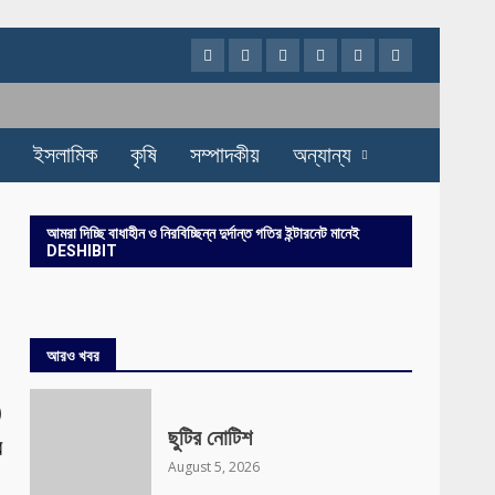
Facebook
Twitter
Instagram
Youtube
VK
LinkedIn
ইসলামিক
কৃষি
সম্পাদকীয়
অন্যান্য
আমরা দিচ্ছি বাধাহীন ও নিরবিচ্ছিন্ন দুর্দান্ত গতির ইন্টারনেট মানেই
DESHIBIT
আরও খবর
)
ছুটির নোটিশ
র
August 5, 2026