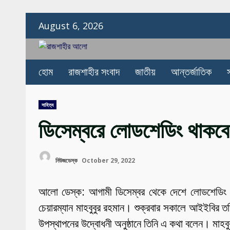
Skip
August 6, 2026
to
content
হোম
রাজশাহীর সংবাদ
জাতীয়
আন্তর্জাতিক
সাহিত্য
ডিসেম্বরে লোডশেডিং থাকবে 
নিউজডেস্ক
October 29, 2022
আলো ডেস্ক: আগামী ডিসেম্বর থেকে দেশে লোডশেডিং থাক
চেয়ারম্যান মাহবুবুর রহমান। শুক্রবার সকালে আইইবির ত
উপস্থাপনের উদ্বোধনী অনুষ্ঠানে তিনি এ কথা বলেন। মাহবুব