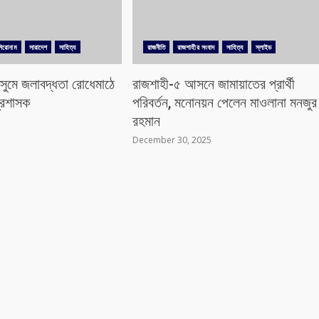
শিরোনাম
সারাদেশ
সাহিত্য
রাজনীতি
রাজশাহীর সংবাদ
সাহিত্য
স্লাইড
ৌসুমে জলাবদ্ধতা রোধেমাঠে
রাজশাহী-৫ আসনে জামায়াতের প্রার্থী
্রশাসক
পরিবর্তন, মনোনয়ন পেলেন মাওলানা মনজুর
রহমান
December 30, 2025