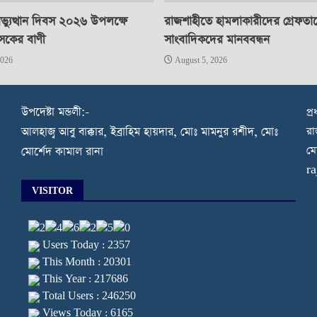
্যুত্থান দিবস ২০২৬ উপলক্ষে
রাজশাহীতে হামলাকারীদের গ্রেফতা
াসকের বাণী
সাংবাদিকদের মানববন্ধন
2026
August 5, 2026
উপদেষ্টা মন্ডলী:-
প্
রা
আলহাজ্ব আবু বাক্কার, ইব্রাহিম হায়দার, মোঃ মামনুর রশীদ, মোঃ
মো
মোর্শেদ কামাল রানা
r
VISITOR
Users Today : 2357
This Month : 20301
This Year : 217686
Total Users : 246250
Views Today : 6165