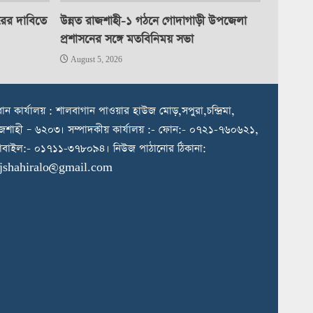
রের দাবিতে
উন্নত রাজশাহী-১ গঠনে গোদাগাড়ী উপজেলা
প্রশাসনের সঙ্গে মতবিনিময় সভা
August 5, 2026
রধান কার্যালয় : শালবাগান পাওয়ার হাউজ মোড়,সপুরা,চন্দ্রিমা,
জশাহী – ৬২০৩। সম্পাদকীয় কার্যালয় :- ফোন:- ০৭২১-৭৬০৬২১,
বাইল:- ০১৭১১-৩৭৮০৯৪। নিউজ পাঠানোর ঠিকানা:
ajshahiralo@gmail.com