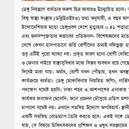
ডেঙ্গু নিয়ন্ত্রণে ব্যর্থতার করুণ চিত্র আবারও উন্মোচিত হলো।
বিশ্ব স্বাস্থ্য সংস্থার (ডব্লিউএইচও) তথ্য অনুযায়ী, এ বছর আগ
ইন্দোনেশিয়ার মতো ডেঙ্গুপ্রবণ দেশে মৃত্যুহার ০.৪১ শতাংশের 
এবং জনসম্পৃক্ততার অভাবের প্রতিফলন। বিশেষজ্ঞদের মতে,
দেশে কেবল হাসপাতালে ভর্তি রোগীদের তথ্যই নথিভুক্ত 
তবু এটিই পুরো ব্যাখ্যা নয়। প্রকৃত কারণ হলো-রোগী দে
ও জেলার বাইরে স্বাস্থ্যসুবিধার মধ্যে বিস্তর ব্যবধান রয়ে
দিনেই মারা যায়। অর্থাৎ, রোগী যখন পৌঁছায়, তখন অবস্
কার্যক্রমে ব্যর্থতা। ডেঙ্গু মোকাবিলায় নিয়মিত ফগিং, লা
পদক্ষেপ যথেষ্ট হয়নি। ঢাকা শহর ও আশপাশের এলাকায় মশা 
কার্যকর ফলাফল মেলেনি। ফলে প্রজনন মৌসুমে এডিস মশার বিস্ত
চাপানো যথেষ্ট নয়। এখানে সমন্বিত উদ্যোগ অপরিহার্য। স্থা
একটি সমন্বিত রোডম্যাপ তৈরি করতে হবে। একই সঙ্গে ডেঙ্গু
যায়, সে বিষয়ে চিকিৎসকদের প্রশিক্ষণ ও ওষুধ-সরঞ্জামের