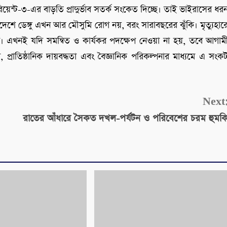
ন্ট-৩-এর বাড়তি প্রাদুর্ভাব সতর্ক সংকেত দিচ্ছে। তাই ভাইরাসের ধর
দেশে ডেঙ্গু এখন আর মৌসুমি রোগ নয়, বরং সারাবছরের ঝুঁকি। মৃত্যুহার
র্তা। এখনই যদি সমন্বিত ও কার্যকর পদক্ষেপ নেওয়া না হয়, তবে আগাম
রাতিষ্ঠানিক দায়বদ্ধতা এবং বৈজ্ঞানিক পরিকল্পনার মাধ্যমে এ সংক
Next
রাতের আঁধারে সৈকত দখল-পর্যটন ও পরিবেশের চরম হুমক