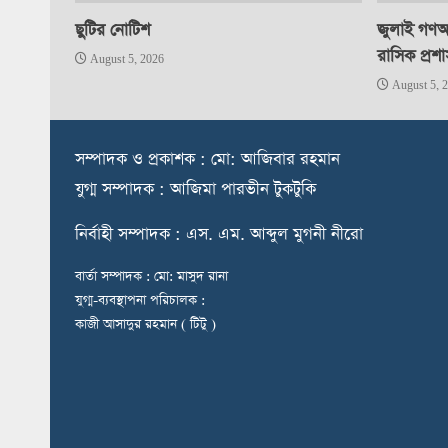
ছুটির নোটিশ
জুলাই গণঅভ
রাসিক প্রশ
August 5, 2026
August 5, 
স
ম্পাদক ও প্রকাশক : মো: আজিবার রহমান
যুগ্ম সম্পাদক : আজিমা পারভীন টুকটুকি
নি
র্বাহী সম্পাদক : এস. এম. আব্দুল মুগনী নীরো
বার্তা সম্পাদক : মো: মাসুদ রানা
যুগ্ম-ব্যবস্থাপনা পরিচালক :
কাজী আসাদুর রহমান ( টিটু )