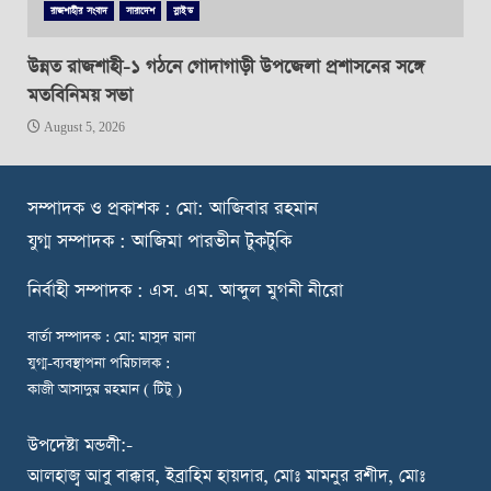
রাজশাহীর সংবাদ
সারাদেশ
স্লাইড
উন্নত রাজশাহী-১ গঠনে গোদাগাড়ী উপজেলা প্রশাসনের সঙ্গে
মতবিনিময় সভা
August 5, 2026
স
ম্পাদক ও প্রকাশক : মো: আজিবার রহমান
যুগ্ম সম্পাদক : আজিমা পারভীন টুকটুকি
নি
র্বাহী সম্পাদক : এস. এম. আব্দুল মুগনী নীরো
বার্তা সম্পাদক : মো: মাসুদ রানা
যুগ্ম-ব্যবস্থাপনা পরিচালক :
কাজী আসাদুর রহমান ( টিটু )
উপদেষ্টা মন্ডলী:-
আলহাজ্ব আবু বাক্কার, ইব্রাহিম হায়দার, মোঃ মামনুর রশীদ, মোঃ