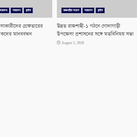
শিরোনাম
সারাদেশ
স্লাইড
রাজশাহীর সংবাদ
সারাদেশ
স্লাইড
লাকারীদের গ্রেফতারের
উন্নত রাজশাহী-১ গঠনে গোদাগাড়ী
িকদের মানববন্ধন
উপজেলা প্রশাসনের সঙ্গে মতবিনিময় সভা
August 5, 2026