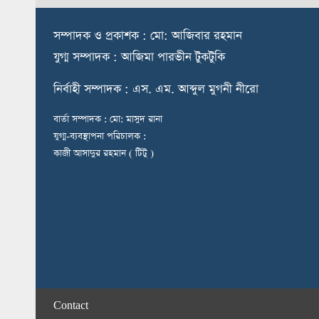
স
ম্পাদক ও প্রকাশক : মো: আজিবার রহমান
যুগ্ম সম্পাদক : আজিমা পারভীন টুকটুকি
নি
র্বাহী সম্পাদক : এস. এম. আব্দুল মুগনী নীরো
বার্তা সম্পাদক : মো: মাসুদ রানা
যুগ্ম-ব্যবস্থাপনা পরিচালক :
কাজী আসাদুর রহমান ( টিটু )
Contact