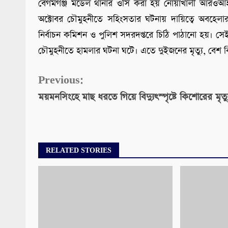
বেগমগঞ্জ মডেল থানার ওসি করা হয় নোয়াখালী আরওআই
অক্টোবর চৌমুহনীতে সহিংসতার ঘটনায় দায়িত্বে অবহেলার
নির্বাচন কমিশন ও পুলিশ সদরদপ্তরে চিঠি পাঠানো হয়। স
চৌমুহনীতে হামলার ঘটনা ঘটে। এতে দুইজনের মৃত্যু, বেশ কিছু
Continue
Previous:
ময়মনসিংহে মাছ ধরতে গিয়ে বিদ্যুৎস্পৃষ্টে কিশোরের মৃত্য
Reading
RELATED STORIES