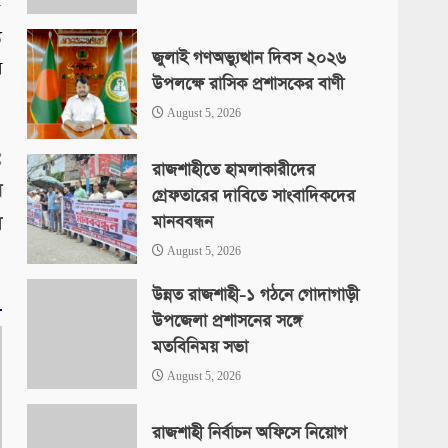
৫
য
জুলাই গণঅভ্যুত্থান দিবস ২০২৬
র
উপলক্ষে রাসিক প্রশাসকের বাণী
August 5, 2026
:
রাজশাহীতে হামলাকারীদের
ন
গ্রেফতারের দাবিতে সাংবাদিকদের
মানববন্ধন
ম
August 5, 2026
উন্নত রাজশাহী-১ গঠনে গোদাগাড়ী
উপজেলা প্রশাসনের সঙ্গে
মতবিনিময় সভা
August 5, 2026
রাজশাহী নির্বাচন অফিসে নিয়োগ