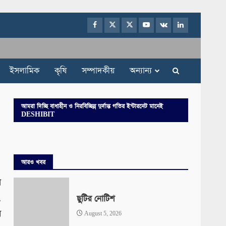
Facebook
Twitter
Instagram
Youtube
VK
LinkedIn
ইসলামিক
কৃষি
সম্পাদকীয়
অন্যান্য
আমরা দিচ্ছি বাধাহীন ও নিরবিচ্ছিন্ন দুর্দান্ত গতির ইন্টারনেট মানেই
DESHIBIT
আরও খবর
া
.
ছুটির নোটিশ
র
August 5, 2026