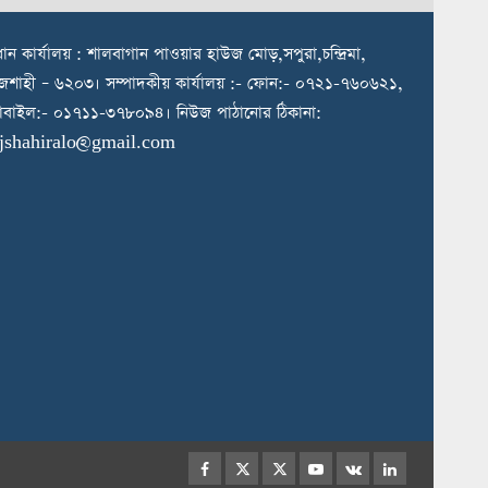
রধান কার্যালয় : শালবাগান পাওয়ার হাউজ মোড়,সপুরা,চন্দ্রিমা,
জশাহী – ৬২০৩। সম্পাদকীয় কার্যালয় :- ফোন:- ০৭২১-৭৬০৬২১,
বাইল:- ০১৭১১-৩৭৮০৯৪। নিউজ পাঠানোর ঠিকানা:
ajshahiralo@gmail.com
Facebook
Twitter
Instagram
Youtube
VK
LinkedIn