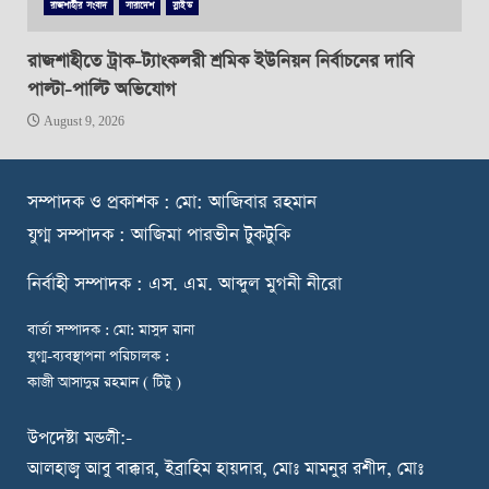
রাজশাহীর সংবাদ
সারাদেশ
স্লাইড
রাজশাহীতে ট্রাক-ট্যাংকলরী শ্রমিক ইউনিয়ন নির্বাচনের দাবি
পাল্টা-পাল্টি অভিযোগ
August 9, 2026
স
ম্পাদক ও প্রকাশক : মো: আজিবার রহমান
যুগ্ম সম্পাদক : আজিমা পারভীন টুকটুকি
নি
র্বাহী সম্পাদক : এস. এম. আব্দুল মুগনী নীরো
বার্তা সম্পাদক : মো: মাসুদ রানা
যুগ্ম-ব্যবস্থাপনা পরিচালক :
কাজী আসাদুর রহমান ( টিটু )
উপদেষ্টা মন্ডলী:-
আলহাজ্ব আবু বাক্কার, ইব্রাহিম হায়দার, মোঃ মামনুর রশীদ, মোঃ