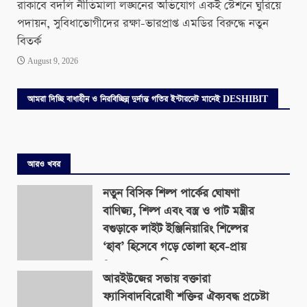
রাকাবে বদলি নীতিমালা লঙ্ঘনের অভিযোগ একই স্টেশনে ঘুরিয়ে
পদায়ন, সুবিধাভোগীদের রক্ষা-ভারপ্রাপ্ত এমডির বিরুদ্ধে নতুন
বিতর্ক
August 9, 2026
আমরা দিচ্ছি বাধাহীন ও নিরবিচ্ছিন্ন দুর্দান্ত গতির ইন্টারনেট মানেই DESHIBIT
আরও খবর
নতুন বিসিক শিল্প পার্কের ঘোষণা
বাণিজ্য, শিল্প এবং বস্ত্র ও পাট মন্ত্রীর
বগুড়াকে লাইট ইঞ্জিনিয়ারিং শিল্পের
‘হাব’ হিসেবে গড়ে তোলা হবে-প্রায়
৪০০ একর জমিতে
আরইউজের সভায় বক্তারা
August 9, 2026
ফ্যাসিবাদবিরোধী শক্তির ঐক্যবদ্ধ প্রচেষ্টা