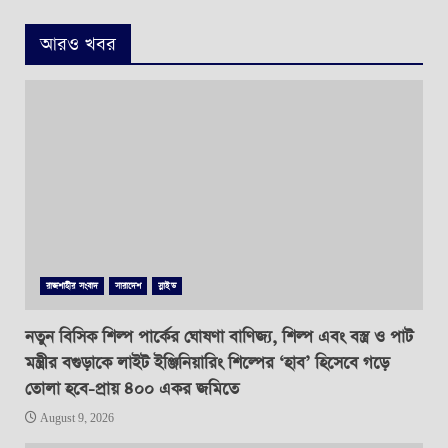
আরও খবর
রাজশাহীর সংবাদ
সারাদেশ
স্লাইড
নতুন বিসিক শিল্প পার্কের ঘোষণা বাণিজ্য, শিল্প এবং বস্ত্র ও পাট
মন্ত্রীর বগুড়াকে লাইট ইঞ্জিনিয়ারিং শিল্পের ‘হাব’ হিসেবে গড়ে
তোলা হবে-প্রায় ৪০০ একর জমিতে
August 9, 2026