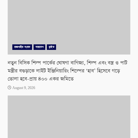
রাজশাহীর সংবাদ
সারাদেশ
স্লাইড
নতুন বিসিক শিল্প পার্কের ঘোষণা বাণিজ্য, শিল্প এবং বস্ত্র ও পাট
মন্ত্রীর বগুড়াকে লাইট ইঞ্জিনিয়ারিং শিল্পের ‘হাব’ হিসেবে গড়ে
তোলা হবে-প্রায় ৪০০ একর জমিতে
August 9, 2026