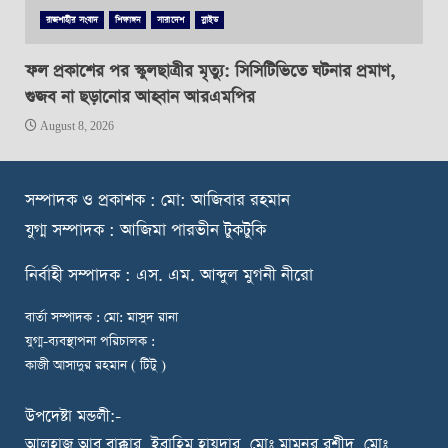
রাজশাহীর সংবাদ
শিক্ষাঙ্গন
সারাদেশ
স্লাইড
ফল প্রকাশের পর স্কুলছাত্রীর মৃত্যু: সিসিটিভিতে ঘটনার প্রমাণ,
গুজব না ছড়ানোর আহ্বান আরএমপির
August 8, 2026
স
ম্পাদক ও প্রকাশক : মো: আজিবার রহমান
যুগ্ম সম্পাদক : আজিমা পারভীন টুকটুকি
নি
র্বাহী সম্পাদক : এস. এম. আব্দুল মুগনী নীরো
বার্তা সম্পাদক : মো: মাসুদ রানা
যুগ্ম-ব্যবস্থাপনা পরিচালক :
কাজী আসাদুর রহমান ( টিটু )
উপদেষ্টা মন্ডলী:-
আলহাজ্ব আবু বাক্কার, ইব্রাহিম হায়দার, মোঃ মামনুর রশীদ, মোঃ