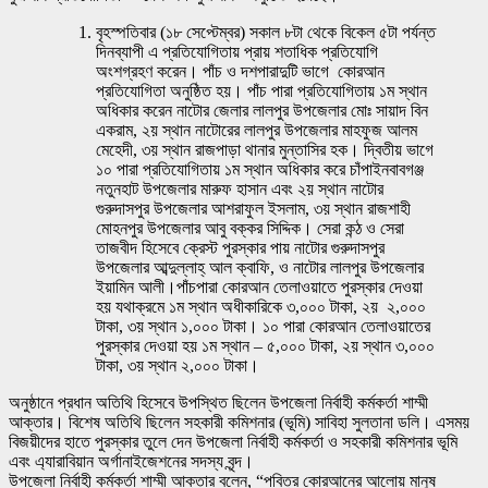
বৃহস্পতিবার (১৮ সেপ্টেম্বর) সকাল ৮টা থেকে বিকেল ৫টা পর্যন্ত
দিনব্যাপী এ প্রতিযোগিতায় প্রায় শতাধিক প্রতিযোগি
অংশগ্রহণ করেন। পাঁচ ও দশপারাদুটি ভাগে কোরআন
প্রতিযোগিতা অনুষ্ঠিত হয়। পাঁচ পারা প্রতিযোগিতায় ১ম স্থান
অধিকার করেন নাটোর জেলার লালপুর উপজেলার মোঃ সায়াদ বিন
একরাম, ২য় স্থান নাটোরের লালপুর উপজেলার মাহফুজ আলম
মেহেদী, ৩য় স্থান রাজপাড়া থানার মুন্তাসির হক। দ্বিতীয় ভাগে
১০ পারা প্রতিযোগিতায় ১ম স্থান অধিকার করে চাঁপাইনবাবগঞ্জ
নতুনহাট উপজেলার মারুফ হাসান এবং ২য় স্থান নাটোর
গুরুদাসপুর উপজেলার আশরাফুল ইসলাম, ৩য় স্থান রাজশাহী
মোহনপুর উপজেলার আবু বক্কর সিদ্দিক। সেরা কন্ঠ ও সেরা
তাজবীদ হিসেবে ক্রেস্ট পুরস্কার পায় নাটোর গুরুদাসপুর
উপজেলার আব্দুল্লাহ্ আল ক্বাফি, ও নাটোর লালপুর উপজেলার
ইয়ামিন আলী।পাঁচপারা কোরআন তেলাওয়াতে পুরস্কার দেওয়া
হয় যথাক্রমে ১ম স্থান অধীকারিকে ৩,০০০ টাকা, ২য় ২,০০০
টাকা, ৩য় স্থান ১,০০০ টাকা। ১০ পারা কোরআন তেলাওয়াতের
পুরস্কার দেওয়া হয় ১ম স্থান – ৫,০০০ টাকা, ২য় স্থান ৩,০০০
টাকা, ৩য় স্থান ২,০০০ টাকা।
অনুষ্ঠানে প্রধান অতিথি হিসেবে উপস্থিত ছিলেন উপজেলা নির্বাহী কর্মকর্তা শাম্মী
আক্তার। বিশেষ অতিথি ছিলেন সহকারী কমিশনার (ভূমি) সাবিহা সুলতানা ডলি। এসময়
বিজয়ীদের হাতে পুরস্কার তুলে দেন উপজেলা নির্বাহী কর্মকর্তা ও সহকারী কমিশনার ভূমি
এবং এ্যারাবিয়ান অর্গানাইজেশনের সদস্য বৃন্দ।
উপজেলা নির্বাহী কর্মকর্তা শাম্মী আক্তার বলেন, “পবিত্র কোরআনের আলোয় মানুষ