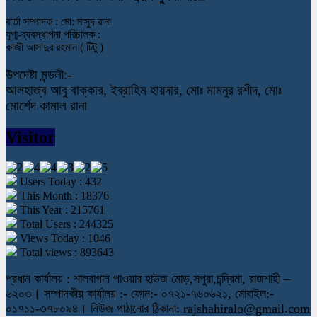
বার্তা সম্পাদক : মো: মাসুদ রানা
যুগ্ম-ব্যবস্থাপনা পরিচালক :
কাজী আসাদুর রহমান ( টিটু )
উপদেষ্টা মন্ডলী:-
আলহাজ্ব আবু বাক্কার, ইব্রাহিম হায়দার, মোঃ মামনুর রশীদ, মোঃ
মোর্শেদ কামাল রানা
Visitor
Users Today : 432
This Month : 18376
This Year : 215761
Total Users : 244325
Views Today : 1046
Total views : 893643
প্রধান কার্যালয় : শালবাগান পাওয়ার হাউজ মোড়,সপুরা,চন্দ্রিমা, রাজশাহী –
৬২০৩। সম্পাদকীয় কার্যালয় :- ফোন:- ০৭২১-৭৬০৬২১, মোবাইল:-
০১৭১১-৩৭৮০৯৪। নিউজ পাঠানোর ঠিকানা: rajshahiralo@gmail.com