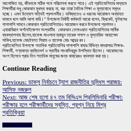
আলোকিত হয়, জীবনকে সঠিক পথে পরিচালনা করতে পারে। এই প্রতিযোগিতার মাধ্যমে
শিক্ষার্থীরা শুধু কোরআন মুখস্থ করছে না, বরং তারা নৈতিক শিক্ষা ও মূল্যবোধে সমৃদ্ধ
হচ্ছে। এমন উদ্যোগ সত্যিই প্রশংসনীয়। ভবিষ্যতেও এ ধরনের আয়োজন অব্যাহত
থাকবে বলে আমি আশা করি।” উপজেলা নির্বাহী কর্মকর্তা আরো বলেন, ক্রিকেট, ফুটবলের
পাশাপাশি সামনে কোরআন প্রতিযোগিতায়ও আয়োজন করবে উপজেলা প্রশাসন।
এ্যারাবিয়ান অর্গানাইজেশন সংস্থাটির কোরআন তেলাওয়াত প্রতিযোগিতার সার্বিক
ব্যবস্থাপনায় ছিলেন,হাফেজ মাওলানা হুমায়ুন তারেক পলাশ ও মুস্তারিফ আহাম্মেদ
সাকিব,হাফেজ মোঃইফাত সিয়াম ও হাফেজ মোঃ আব্দুর রব।
প্রতিযোগিতা উপলক্ষে শতাধিক প্রতিযোগির পাশাপাশি বাঘার বিভিন্ন মাদরাসার শিক্ষক-
শিক্ষার্থী, গণ্যমান্য ব্যক্তিবর্গ ও স্থানীয় সাংবাদিকবৃন্দ উপস্থিত ছিলেন। আয়োজনের
অংশ হিসেবে প্রায় তিন শতাধিক মানুষের জন্য খাবারেরও ব্যবস্থা করা হয়।
Continue Reading
Previous:
ডাকসু নির্বাচনে ট্যাগ রাজনীতির ভূমিধস পরাজয়:
আসিফ নজরুল
Next:
আজ শেষ হলো ৪৭ তম বিসিএস প্রিলিমিনারি পরীক্ষা:
পরীক্ষার হলে পরীক্ষার্থীদের স্বস্তি, প্রশ্ন নিয়ে মিশ্র
প্রতিক্রিয়া
Related Stories