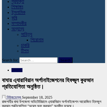
প্রযুক্তি
শিক্ষাঙ্গন
ইসলামিক
কৃষি
সম্পাদকীয়
অন্যান্য
সাহিত্য
শিরোনাম
চাকরি
টিপস
Search for:
ইসলামিক
বাঘায় এ্যারাবিয়ান অর্গানাইজেশনের হিফজুল কুরআন
প্রতিযোগিতা অনুষ্ঠিত।
নিউজডেস্ক
September 18, 2025
রাজশাহীর বাঘা উপজেলা অডিটোরিয়ামে এ্যারাবিয়ান অর্গানাইজেশন আয়োজিত হিফজুল
কুরআন প্রতিযোগিতা “ভয়েস অফ কুরআন” অনুষ্ঠিত হয়েছে।