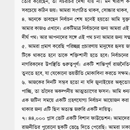
তৈরি করেছেন, তা সচরাচর দেখা যায় না। মন খারাপ 
সবচেয়ে কঠিন জয়। আমরা সংগঠিত থাকব, সোচ্চার থাকব,
৪. অনেকে ভাবছেন নির্বাচন শেষ হলেই হয়তো আমি যুক্ত
আমার কাজও এখানে। একটিমাত্র নির্বাচনের জন্য আমরা এই প
দীর্ঘ পথ। আর আপনাদের সঙ্গে এই পথ চলা আমার জন্য সম্
৫. আমরা প্রমাণ করেছি পরিচ্ছন্ন প্রচারণায় মানুষের হৃদয় 
টিকে থাকতে হলে তাকে শক্তিশালী হতে হবে। নির্বাচনের 
নাগরিকদের উপস্থিতি গুরুত্বপূর্ণ। একটি শান্তিপূর্ণ 
তুলতে হবে, যা যেকোনো ভয়ভীতি মোকাবিলা করতে সক্ষম।
৬. আজকের দিনটি সম্ভব হতো না যদি জুলাইয়ের অকুতোভয় য
পাচ্ছি, তা তাঁদের অকল্পনীয় আত্মত্যাগের ফসল। আমি ধন্
এক জটিল সময়ে একটি গ্রহণযোগ্য নির্বাচন আয়োজন করা ম
থাকার জন্য এটি ছিল অত্যন্ত জরুরি একটি দায়িত্ব।
৭। ৪৪,০০০ প্লাস ভোট একটি বিশাল ফাউন্ডেশন। আমাদের ক্
রাজনীতির পুরোনো ছকটি ভেঙে দিতে পেরেছি। আমরা ঢাক