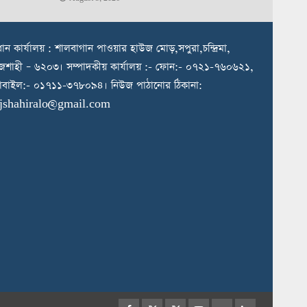
রধান কার্যালয় : শালবাগান পাওয়ার হাউজ মোড়,সপুরা,চন্দ্রিমা,
জশাহী – ৬২০৩। সম্পাদকীয় কার্যালয় :- ফোন:- ০৭২১-৭৬০৬২১,
বাইল:- ০১৭১১-৩৭৮০৯৪। নিউজ পাঠানোর ঠিকানা:
ajshahiralo@gmail.com