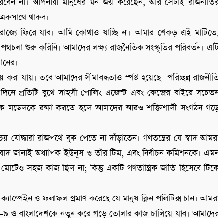
করবেন না। আপনারা মানুষের মন জয় করেছেন, আর সেটাই রাজনীতি
 একসাথে থাকব।
রাজ্যে ফিরে যাব। আমি কোথাও যাচ্ছি না। আমার শেকড় এই মাটিতে
থচলা শুরু করিনি। আমাদের লক্ষ্য রাজনৈতিক সংস্কৃতির পরিবর্তন। এট
মানের।
জয় করা যায়। তবে আমাদের সীমাবদ্ধতাও স্পষ্ট হয়েছে। পরিচ্ছন্ন রাজনীত
দিনে প্রতিটি বুথে সাহসী পোলিং এজেন্ট এবং কেন্দ্রের বাইরে সচেত
রাজনৈতিক মডেলকে রক্ষা করতে হলে আমাদের আরও শক্তিশালী সংগঠন গড়
োদ্ধারা রাজপথে বুক পেতে না দাঁড়াতেন। গণতন্ত্রের যে স্বাদ আমর
যবাদ জানাই অধ্যাপক ইউনূস ও তাঁর টিম, এবং নির্বাচন কমিশনকে। এম
োটেও সহজ কাজ ছিল না; কিন্তু একটি গণতান্ত্রিক জাতি হিসেবে টিক
যাম্পেইন ও ফলাফল প্রমাণ করেছে যে মানুষ ক্লিন পলিটিক্স চান। আমর
া-৯ ও বাংলাদেশকে নতুন করে গড়ে তোলার কাজ চালিয়ে যাব। আমাদে