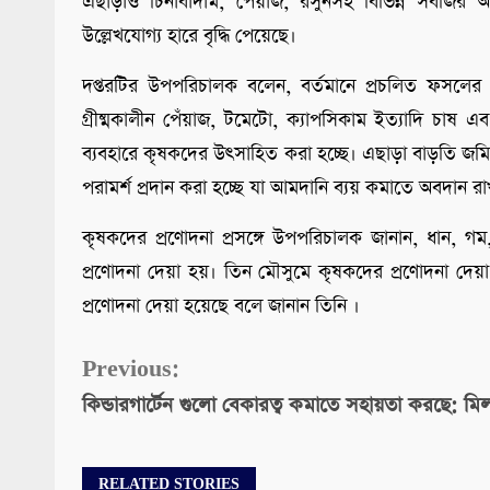
এছাড়াও চিনাবাদাম, পেঁয়াজ, রসুনসহ বিভিন্ন সবজির 
উল্লেখযোগ্য হারে বৃদ্ধি পেয়েছে।
দপ্তরটির উপপরিচালক বলেন, বর্তমানে প্রচলিত ফসলের
গ্রীষ্মকালীন পেঁয়াজ, টমেটো, ক্যাপসিকাম ইত্যাদি চাষ এব
ব্যবহারে কৃষকদের উৎসাহিত করা হচ্ছে। এছাড়া বাড়তি জমির
পরামর্শ প্রদান করা হচ্ছে যা আমদানি ব্যয় কমাতে অবদান র
কৃষকদের প্রণোদনা প্রসঙ্গে উপপরিচালক জানান, ধান, গ
প্রণোদনা দেয়া হয়। তিন মৌসুমে কৃষকদের প্রণোদনা দ
প্রণোদনা দেয়া হয়েছে বলে জানান তিনি ।
Continue
Previous:
কিন্ডারগার্টেন গুলো বেকারত্ব কমাতে সহায়তা করছে: মি
Reading
RELATED STORIES