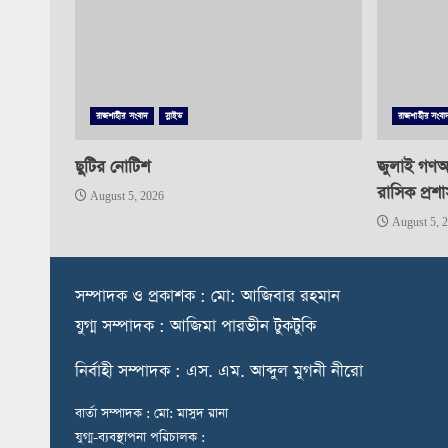
রাজশাহীর সংবাদ
স্লাইড
রাজশাহীর সংবা
ছুটির নোটিশ
জুলাই গণঅভ
রাসিক প্রশ
August 5, 2026
August 5, 
স
ম্পাদক ও প্রকাশক : মো: আজিবার রহমান
যুগ্ম সম্পাদক : আজিমা পারভীন টুকটুকি
নি
র্বাহী সম্পাদক : এস. এম. আব্দুল মুগনী নীরো
বার্তা সম্পাদক : মো: মাসুদ রানা
যুগ্ম-ব্যবস্থাপনা পরিচালক :