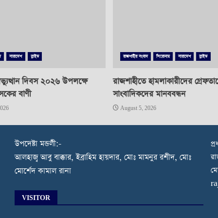
দ
সারাদেশ
স্লাইড
রাজশাহীর সংবাদ
শিরোনাম
সারাদেশ
স্লাইড
্যুত্থান দিবস ২০২৬ উপলক্ষে
রাজশাহীতে হামলাকারীদের গ্রেফতা
াসকের বাণী
সাংবাদিকদের মানববন্ধন
2026
August 5, 2026
উপদেষ্টা মন্ডলী:-
প্
রা
আলহাজ্ব আবু বাক্কার, ইব্রাহিম হায়দার, মোঃ মামনুর রশীদ, মোঃ
মো
মোর্শেদ কামাল রানা
r
VISITOR