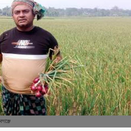
বগঞ্জে