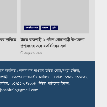
রাজশাহীর সংবাদ
সারাদেশ
স্লাইড
রের দাবিতে
উন্নত রাজশাহী-১ গঠনে গোদাগাড়ী উপজেলা
প্রশাসনের সঙ্গে মতবিনিময় সভা
August 5, 2026
রধান কার্যালয় : শালবাগান পাওয়ার হাউজ মোড়,সপুরা,চন্দ্রিমা,
জশাহী – ৬২০৩। সম্পাদকীয় কার্যালয় :- ফোন:- ০৭২১-৭৬০৬২১,
বাইল:- ০১৭১১-৩৭৮০৯৪। নিউজ পাঠানোর ঠিকানা:
ajshahiralo@gmail.com