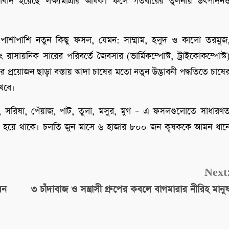
আবাদ হয়েছে লক্ষ্যমাত্রার অধিক। ফলে গতবারের তুলনায় উৎপাদন
 পাশাপাশি নতুন কিছু ফসল, যেমন: সাম্মাম, হলুদ ও কালো তরমুজ
ং রাসায়নিক সারের পরিবর্তে জৈবসার (ভার্মিকম্পোস্ট, ট্রাইকোকম্পোস্ট
 প্রয়োজন ছাড়া বস্তায় আদা চাষের মতো নতুন উদ্ভাবনী পদ্ধতিতে চাষে
াখবে।
ম, সরিষা, পেঁয়াজ, পাট, তুলা, মসুর, মুগ – এ ফসলগুলোতে সাধারণ
েয়া হয়ে থাকে। চলতি জুন মাসে ৬ হাজার ৮০০ জন কৃষককে আমন ধান
Next
লন
৩ চাঁদাবাজ ও সন্ত্রাসী গ্রুপের কবলে বাগমারার নীরিহ মানু