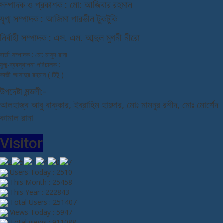
স
ম্পাদক ও প্রকাশক : মো: আজিবার রহমান
যুগ্ম সম্পাদক : আজিমা পারভীন টুকটুকি
নি
র্বাহী সম্পাদক : এস. এম. আব্দুল মুগনী নীরো
বার্তা সম্পাদক : মো: মাসুদ রানা
যুগ্ম-ব্যবস্থাপনা পরিচালক :
কাজী আসাদুর রহমান ( টিটু )
উপদেষ্টা মন্ডলী:-
আলহাজ্ব আবু বাক্কার, ইব্রাহিম হায়দার, মোঃ মামনুর রশীদ, মোঃ মোর্শেদ
কামাল রানা
Visitor
Users Today : 2510
This Month : 25458
This Year : 222843
Total Users : 251407
Views Today : 5947
Total views : 911088