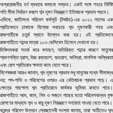
অপ্রয়োজনীয় হর্ন ব্যবহার কমানো সম্ভব। একই সঙ্গে শহরে নির্দিষ্ট
গতি সীমা নির্ধারণ করলে শব্দ দূষণ নিয়ন্ত্রণে ইতিবাচক প্রভাব পড়বে।
এদিকে, জাতিসংঘ পরিবেশ কর্মসূচি (টঘঊচ)-এর ২০২২ সালের এক
প্রতিবেদনে ঢাকাকে বিশ্বের সবচেয়ে শব্দ দূষণকারী শহর এবং
রাজশাহীকে চতুর্থ স্থানে উল্লেখ করা হয়। ওই প্রতিবেদনে
রাজশাহীতে শব্দের মাত্রা ১০৩ ডেসিবেল হিসেবে দেখানো হয়।
চিকিৎসকরা সতর্ক করে বলছেন, অতিরিক্ত শব্দের কারণে মানুষের
শ্রবণশক্তি হ্রাস, উচ্চ রক্তচাপ, হৃদরোগ, অনিদ্রা, মানসিক অস্থিরতা
এবং রোগ প্রতিরোধ ক্ষমতা কমে যেতে পারে।
বিশেষজ্ঞরা আরও জানান, শব্দ দূষণের প্রভাব শুধু মানুষের মধ্যে সীমাবদ্ধ
নয়; পশু-পাখি ও পরিবেশের ওপরও এর নেতিবাচক প্রভাব পড়ে। এ
ক্ষেত্রে গাছপালা শব্দ প্রতিরোধে কার্যকর ভূমিকা রাখতে পারে।
রাজশাহীতে আম, জাম, নিম ও সজনে গাছের মতো পরিবেশবান্ধব বৃক্ষ
রোপণের মাধ্যমে শব্দ ও বায়ু দূষণ নিয়ন্ত্রণে সহায়তা পাওয়া যেতে পারে।
বরেন্দ্র পরিবেশ উন্নয়ন স্বেচ্ছাসেবী সংস্থা জানায়, তারা অতীতেও শব্দ