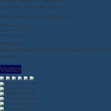
স
ম্পাদক ও প্রকাশক : মো: আজিবার রহমান
যুগ্ম সম্পাদক : আজিমা পারভীন টুকটুকি
নি
র্বাহী সম্পাদক : এস. এম. আব্দুল মুগনী নীরো
বার্তা সম্পাদক : মো: মাসুদ রানা
যুগ্ম-ব্যবস্থাপনা পরিচালক :
কাজী আসাদুর রহমান ( টিটু )
উপদেষ্টা মন্ডলী:-
আলহাজ্ব আবু বাক্কার, ইব্রাহিম হায়দার, মোঃ মামনুর রশীদ, মোঃ মোর্শেদ
কামাল রানা
Visitor
Users Today : 1759
This Month : 29755
This Year : 227140
Total Users : 255704
Views Today : 3782
Total views : 920387