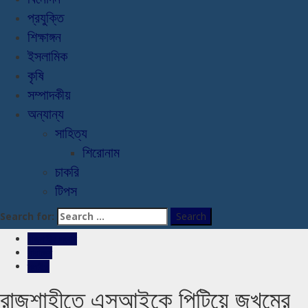
প্রযুক্তি
শিক্ষাঙ্গন
ইসলামিক
কৃষি
সম্পাদকীয়
অন্যান্য
সাহিত্য
শিরোনাম
চাকরি
টিপস
Search for:
রাজশাহীর সংবাদ
সারাদেশ
স্লাইড
রাজশাহীতে এসআইকে পিটিয়ে জখমের