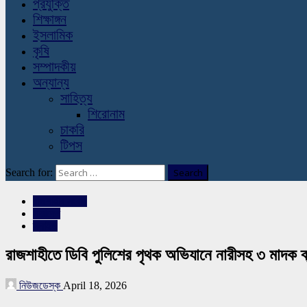
প্রযুক্তি
শিক্ষাঙ্গন
ইসলামিক
কৃষি
সম্পাদকীয়
অন্যান্য
সাহিত্য
শিরোনাম
চাকরি
টিপস
Search for:
রাজশাহীর সংবাদ
সারাদেশ
স্লাইড
রাজশাহীতে ডিবি পুলিশের পৃথক অভিযানে নারীসহ ৩ মাদক ব্
নিউজডেস্ক
April 18, 2026