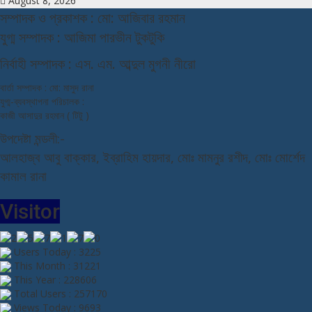
August 8, 2026
স
ম্পাদক ও প্রকাশক : মো: আজিবার রহমান
যুগ্ম সম্পাদক : আজিমা পারভীন টুকটুকি
নি
র্বাহী সম্পাদক : এস. এম. আব্দুল মুগনী নীরো
বার্তা সম্পাদক : মো: মাসুদ রানা
যুগ্ম-ব্যবস্থাপনা পরিচালক :
কাজী আসাদুর রহমান ( টিটু )
উপদেষ্টা মন্ডলী:-
আলহাজ্ব আবু বাক্কার, ইব্রাহিম হায়দার, মোঃ মামনুর রশীদ, মোঃ মোর্শেদ
কামাল রানা
Visitor
Users Today : 3225
This Month : 31221
This Year : 228606
Total Users : 257170
Views Today : 9693