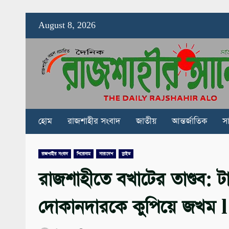
Skip
August 8, 2026
to
content
হোম
রাজশাহীর সংবাদ
জাতীয়
আন্তর্জাতিক
স
রাজশাহীর সংবাদ
শিরোনাম
সারাদেশ
স্লাইড
রাজশাহীতে বখাটের তাণ্ডব: টা
দোকানদারকে কুপিয়ে জখম l