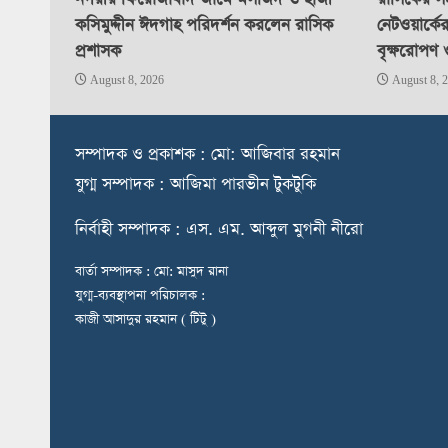
কসিমুদ্দীন ঈদগাহ পরিদর্শন করলেন রাসিক
নেটওয়ার্কে
প্রশাসক
বৃক্ষরোপণ 
August 8, 2026
August 8, 
স
ম্পাদক ও প্রকাশক : মো: আজিবার রহমান
যুগ্ম সম্পাদক : আজিমা পারভীন টুকটুকি
নি
র্বাহী সম্পাদক : এস. এম. আব্দুল মুগনী নীরো
বার্তা সম্পাদক : মো: মাসুদ রানা
যুগ্ম-ব্যবস্থাপনা পরিচালক :
কাজী আসাদুর রহমান ( টিটু )