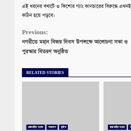
এই ধরনের বখাটে ও কিশোর গ্যাং কালচারের বিরুদ্ধে এখনই ক
কঠিন হয়ে পড়বে।
Continue
Previous:
নগরীতে মহান বিজয় দিবস উপলক্ষে আলোচনা সভা ও
Reading
পুরস্কার বিতরণ অনুষ্ঠিত
RELATED STORIES
রাজশাহীর সংবাদ
সারাদেশ
স্লাইড
রাজশাহীর সংবাদ