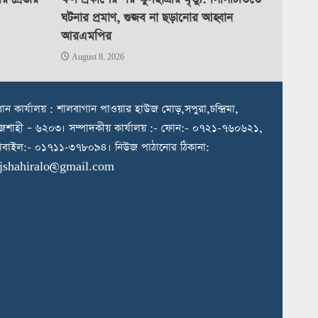
ঘটনার প্রমাণ, গুজব না ছড়ানোর আহ্বান
আরএমপির
August 8, 2026
রধান কার্যালয় : শালবাগান পাওয়ার হাউজ মোড়,সপুরা,চন্দ্রিমা,
জশাহী – ৬২০৩। সম্পাদকীয় কার্যালয় :- ফোন:- ০৭২১-৭৬০৬২১,
বাইল:- ০১৭১১-৩৭৮০৯৪। নিউজ পাঠানোর ঠিকানা:
ajshahiralo@gmail.com