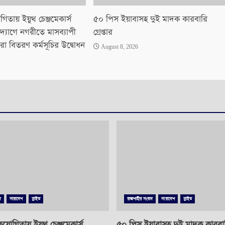
িতায় ইয়ুথ চেঞ্জমেকার্স
৫০ পিস ইয়াবাসহ দুই মাদক কারবারি
দ্যোগে নগরীতে মাসব্যাপী
গ্রেপ্তার
রা বিতরণ কর্মসূচির উদ্বোধন
August 8, 2026
দ
সারাদেশ
স্লাইড
রাজশাহীর সংবাদ
সারাদেশ
স্লাইড
যোগিতায় ইয়ুথ চেঞ্জমেকার্স
৫০ পিস ইয়াবাসহ দুই মাদক কারবারি 