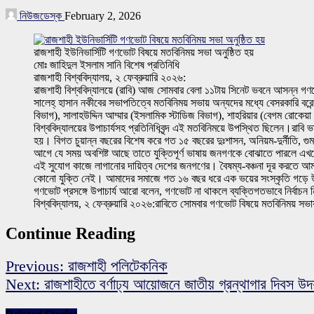
নিউজডেস্ক
February 2, 2026
রাজশাহী ইউনিভার্সিটি গণভোট বিষয়ে মতবিনিময় সভা অনুষ্ঠিত হয়
মোঃ জাহিদুল ইসলাম সানি বিশেষ প্রতিনিধি
রাজশাহী বিশ্ববিদ্যালয়, ২ ফেব্রুয়ারি ২০২৬:
রাজশাহী বিশ্ববিদ্যালয়ে (রাবি) আজ সোমবার বেলা ১১টায় সিনেট ভবনে আসন্ন গণ
সালেহ্ হাসান নকীবের সভাপতিত্বে মতবিনিময় সভায় অন্যদের মধ্যে বেসরকারি বরেন্দ
বিভাগ), সালাহউদ্দিন আম্মার (ইসলামিক স্টাডিজ বিভাগ), শাহরিয়ার (বেগম রোকেয়া বি
বিশ্ববিদ্যালয়ের উপাচার্যসহ প্রতিনিধিবৃন্দ এই মতবিনিময়ে উপস্থিত ছিলেন।রা
হয়। বিগত চুয়ান্ন বছরের বিশেষ করে গত ১৫ বছরের দুঃশাসন, অনিয়ম-দুর্নীতি, 
আগে যে সময় অবশিষ্ট আছে তাতে যুক্তিপূর্ণ ভাষায় জনগণকে বোঝাতে পারলে এখনো
এই সুযোগ কাজে লাগানোর দায়িত্ব দেশের জনগণের। বৈষম্য-বঞ্চনা দূর করতে আমরা
কোনো যুক্তি নেই। আমাদের সমাজে গত ১৬ বছর ধরে এক ভয়ের সংস্কৃতি গড়ে উঠ
গণভোট প্রসঙ্গে উপাচার্য আরো বলেন, গণভোট না থাকলে ব্যক্তিগতভাবে নির্বা
বিশ্ববিদ্যালয়, ২ ফেব্রুয়ারি ২০২৬:রাবিতে সোমবার গণভোট বিষয়ে মতবিনিময় সভায়
Continue Reading
Previous:
রাজশাহী পলিটেকনিক
Next:
রাজশাহীতে বর্ণাঢ্য আয়োজনে জাতীয় গ্রন্থাগার দিবস উদ