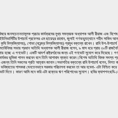
য়ে জনসচেতনতামূলক প্রচার কার্যক্রমের মুখ্য সমন্বয়ক অধ্যাপক আলী রীয়াজ এবং বিশেষ অত
শনাল ইউনিভার্সিটির উপাচার্য প্রফেসর এম ছায়েদুর রহমান, জুলাই গণঅভ্যুত্থানে শহীদ সাকিব
 কৃষি বিশ্ববিদ্যালয়), শোভা (বরেন্দ্র বিশ্ববিদ্যালয়) প্রমুখ বক্তব্য রাখেন। রাবি উপ-উপাচ
েন।মতবিনিময় সভায় প্রধান অতিথি অধ্যাপক আলী রীয়াজ বলেন, ৯ মাস ধরে প্রায় ৩০টি রাজনৈ
োধের উপায় হচ্ছে এ গণভোট। একটি আদর্শ রাষ্ট্রগঠনের জন্য এই গণভোট সুযোগ করে দিয়েছে।
যকর ভূমিকা পালন করবেন বলে তিনি আশাবাদ ব্যক্ত করেন।বিশেষ অতিথি বিমক সদস্য প্রফেস
এজন্য তিনি সকলের প্রতি আহ্বান জানান।সভাপতির বক্তব্যে রাবি উপাচার্য বলেন, বিগত বছ
বিষ্যতের শাসকরা যেনতেনভাবে সরকার পরিচালনা করবেন তা আর হবেনা- এটা নিশ্চিত করে 
 ভোট দিতে। কারণ আমি মনে করি এটা রক্তের ঋণ পরিশোধের সুযোগ। ছবির ক্যাপশন:ছবি-১র