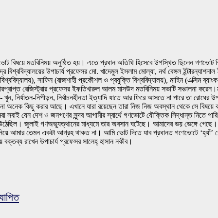
ভোট বিষয়ে মতবিনিময় অনুষ্ঠিত হয়। এতে প্রধান অতিথি হিসেবে উপস্থিত ছিলেন গণভোট বিষ
্র বিশ্ববিদ্যালয়ের উপাচার্য প্রফেসর মো. খাদেমুল ইসলাম মোল্যা, নর্থ বেঙ্গল ইন্টারন্যা
শ্ববিদ্যালয়), সাফিন (রাজশাহী প্রকৌশল ও প্রযুক্তি বিশ্ববিদ্যালয়), মাহিন (এক্সিম ব্যাংক
বি ভারপ্রাপ্ত রেজিস্ট্রার প্রফেসর ইফতিখারুল আলম মাসউদ মতবিনিময় সভাটি সঞ্চালনা কর
গুম- খুন, নির্যাতন-নিপীড়ন, নির্বাচনহীনতা ইত্যাদি যাতে আর ফিরে আসতে না পারে তা র
 অনেক কিছু করার আছে। এখানে যারা রয়েছেন তারা নিজ নিজ অবস্থান থেকে সে বিষয়ে কার্
 সবাই যেন দেশ ও জনগণের সুন্দর আগামীর স্বার্থে গণভোটে যৌক্তিক সিদ্ধান্ত নিতে পারি 
েছিল। জুলাই গণঅভ্যুত্থানের মাধ্যমে তার অবসান ঘটেছে। আমাদের ভয় ভেঙ্গে গেছে। ভ
চন নিয়ে আমার তেমন একটা আগ্রহ থাকত না। আমি ভোট দিতে যাব প্রধানত গণেভোটে ‘হ্যাঁ’
 বক্তব্য রাখেন উপাচার্য প্রফেসর সালেহ্ হাসান নকীব।
যাপিত