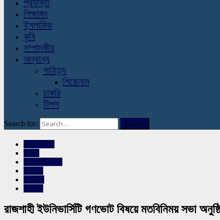
প্রযুক্তি
শিক্ষাঙ্গন
ইসলামিক
কৃষি
সম্পাদকীয়
অন্যান্য
সাহিত্য
শিরোনাম
চাকরি
টিপস
Search for:
আন্তর্জাতিক
জাতীয়
রাজশাহীর সংবাদ
শিক্ষাঙ্গন
শিরোনাম
সারাদেশ
রাজশাহী ইউনিভার্সিটি গণভোট বিষয়ে মতবিনিময় সভা অনুষ্ঠ