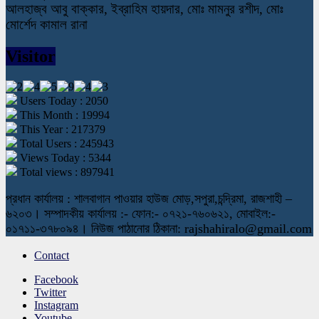
আলহাজ্ব আবু বাক্কার, ইব্রাহিম হায়দার, মোঃ মামনুর রশীদ, মোঃ
মোর্শেদ কামাল রানা
Visitor
Users Today : 2050
This Month : 19994
This Year : 217379
Total Users : 245943
Views Today : 5344
Total views : 897941
প্রধান কার্যালয় : শালবাগান পাওয়ার হাউজ মোড়,সপুরা,চন্দ্রিমা, রাজশাহী –
৬২০৩। সম্পাদকীয় কার্যালয় :- ফোন:- ০৭২১-৭৬০৬২১, মোবাইল:-
০১৭১১-৩৭৮০৯৪। নিউজ পাঠানোর ঠিকানা: rajshahiralo@gmail.com
Contact
Facebook
Twitter
Instagram
Youtube