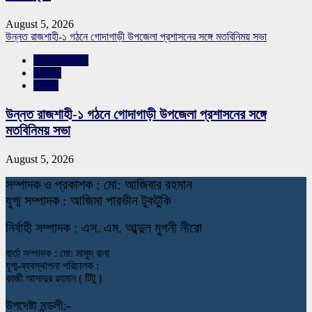
August 5, 2026
উন্নত রাজশাহী-১ গঠনে গোদাগাড়ী উপজেলা প্রশাসনের সঙ্গে মতবিনিময় সভা
রাজশাহীর সংবাদ
সারাদেশ
স্লাইড
উন্নত রাজশাহী-১ গঠনে গোদাগাড়ী উপজেলা প্রশাসনের সঙ্গে
মতবিনিময় সভা
August 5, 2026
স
ম্পাদক ও প্রকাশক : মো: আজিবার রহমান
যুগ্ম সম্পাদক : আজিমা পারভীন টুকটুকি
নি
র্বাহী সম্পাদক : এস. এম. আব্দুল মুগনী নীরো
বার্তা সম্পাদক : মো: মাসুদ রানা
যুগ্ম-ব্যবস্থাপনা পরিচালক :
কাজী আসাদুর রহমান ( টিটু )
উপদেষ্টা মন্ডলী:-