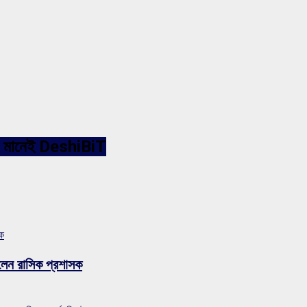
ারনেট মানেই DeshiBiT
সক
লেন রাসিক প্রশাসক