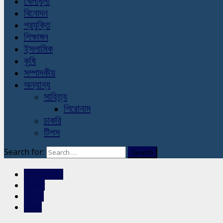
খেলাধুলা
বিনোদন
প্রযুক্তি
শিক্ষাঙ্গন
ইসলামিক
কৃষি
সম্পাদকীয়
অন্যান্য
সাহিত্য
শিরোনাম
চাকরি
টিপস
Search for:
রাজশাহীর সংবাদ
শিরোনাম
সারাদেশ
স্লাইড