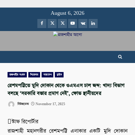
Skip
August 6, 2026
to
Facebook
Twitter
Instagram
Youtube
VK
LinkedIn
content
রাজশাহীর সংবাদ
শিরোনাম
সারাদেশ
স্লাইড
রেশমপট্টিতে মুদি দোকান থেকে ওএমএস চাল জব্দ: খাদ্য বিভাগ
বলছে ‘সরকারি বস্তার প্রমাণ নেই’, ক্ষোভ স্থানীয়দের
নিউজডেস্ক
November 17, 2025
স্টাফ রিপোর্টার
রাজশাহী মহানগরীর রেশমপট্টি এলাকার একটি মুদি দোকান