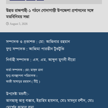
উন্নত রাজশাহী-১ গঠনে গোদাগাড়ী উপজেলা প্রশাসনের সঙ্গে
মতবিনিময় সভা
August 5, 2026
স
ম্পাদক ও প্রকাশক : মো: আজিবার রহমান
যুগ্ম সম্পাদক : আজিমা পারভীন টুকটুকি
নি
র্বাহী সম্পাদক : এস. এম. আব্দুল মুগনী নীরো
বার্তা সম্পাদক : মো: মাসুদ রানা
যুগ্ম-ব্যবস্থাপনা পরিচালক :
কাজী আসাদুর রহমান ( টিটু )
উপদেষ্টা মন্ডলী:-
আলহাজ্ব আবু বাক্কার, ইব্রাহিম হায়দার, মোঃ মামনুর রশীদ, মোঃ
মোর্শেদ কামাল রানা