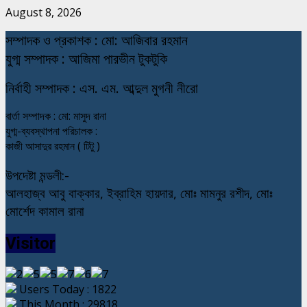
August 8, 2026
স
ম্পাদক ও প্রকাশক : মো: আজিবার রহমান
যুগ্ম সম্পাদক : আজিমা পারভীন টুকটুকি
নি
র্বাহী সম্পাদক : এস. এম. আব্দুল মুগনী নীরো
বার্তা সম্পাদক : মো: মাসুদ রানা
যুগ্ম-ব্যবস্থাপনা পরিচালক :
কাজী আসাদুর রহমান ( টিটু )
উপদেষ্টা মন্ডলী:-
আলহাজ্ব আবু বাক্কার, ইব্রাহিম হায়দার, মোঃ মামনুর রশীদ, মোঃ
মোর্শেদ কামাল রানা
Visitor
Users Today : 1822
This Month : 29818