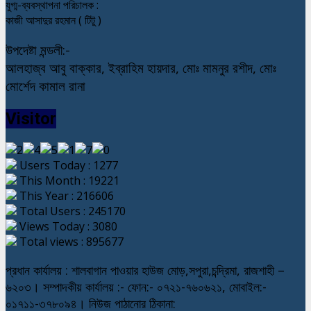
যুগ্ম-ব্যবস্থাপনা পরিচালক :
কাজী আসাদুর রহমান ( টিটু )
উপদেষ্টা মন্ডলী:-
আলহাজ্ব আবু বাক্কার, ইব্রাহিম হায়দার, মোঃ মামনুর রশীদ, মোঃ
মোর্শেদ কামাল রানা
Visitor
Users Today : 1277
This Month : 19221
This Year : 216606
Total Users : 245170
Views Today : 3080
Total views : 895677
প্রধান কার্যালয় : শালবাগান পাওয়ার হাউজ মোড়,সপুরা,চন্দ্রিমা, রাজশাহী –
৬২০৩। সম্পাদকীয় কার্যালয় :- ফোন:- ০৭২১-৭৬০৬২১, মোবাইল:-
০১৭১১-৩৭৮০৯৪। নিউজ পাঠানোর ঠিকানা: