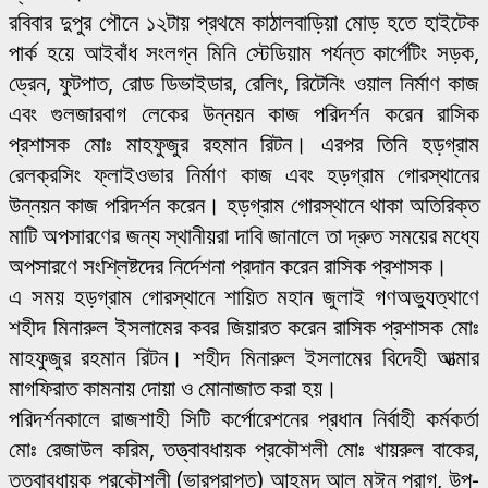
রবিবার দুপুর পৌনে ১২টায় প্রথমে কাঠালবাড়িয়া মোড় হতে হাইটেক
পার্ক হয়ে আইবাঁধ সংলগ্ন মিনি স্টেডিয়াম পর্যন্ত কার্পেটিং সড়ক,
ড্রেন, ফুটপাত, রোড ডিভাইডার, রেলিং, রিটেনিং ওয়াল নির্মাণ কাজ
এবং গুলজারবাগ লেকের উন্নয়ন কাজ পরিদর্শন করেন রাসিক
প্রশাসক মোঃ মাহফুজুর রহমান রিটন। এরপর তিনি হড়গ্রাম
রেলক্রসিং ফ্লাইওভার নির্মাণ কাজ এবং হড়গ্রাম গোরস্থানের
উন্নয়ন কাজ পরিদর্শন করেন। হড়গ্রাম গোরস্থানে থাকা অতিরিক্ত
মাটি অপসারণের জন্য স্থানীয়রা দাবি জানালে তা দ্রুত সময়ের মধ্যে
অপসারণে সংশ্লিষ্টদের নির্দেশনা প্রদান করেন রাসিক প্রশাসক।
এ সময় হড়গ্রাম গোরস্থানে শায়িত মহান জুলাই গণঅভ্যুত্থাণে
শহীদ মিনারুল ইসলামের কবর জিয়ারত করেন রাসিক প্রশাসক মোঃ
মাহফুজুর রহমান রিটন। শহীদ মিনারুল ইসলামের বিদেহী আত্মার
মাগফিরাত কামনায় দোয়া ও মোনাজাত করা হয়।
পরিদর্শনকালে রাজশাহী সিটি কর্পোরেশনের প্রধান নির্বাহী কর্মকর্তা
মোঃ রেজাউল করিম, তত্ত্বাবধায়ক প্রকৌশলী মোঃ খায়রুল বাকের,
তত্বাবধায়ক প্রকৌশলী (ভারপ্রাপ্ত) আহমদ আল মঈন পরাগ, উপ-