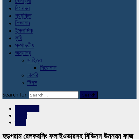
খেলাধুলা
বিনোদন
প্রযুক্তি
শিক্ষাঙ্গন
ইসলামিক
কৃষি
সম্পাদকীয়
অন্যান্য
সাহিত্য
শিরোনাম
চাকরি
টিপস
Search for:
রাজশাহীর সংবাদ
সারাদেশ
স্লাইড
হড়গ্রাম রেলক্রসিং ফ্লাইওভারসহ বিভিন্ন উন্নয়ন কাজ