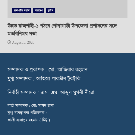
রাজশাহীর সংবাদ
সারাদেশ
স্লাইড
উন্নত রাজশাহী-১ গঠনে গোদাগাড়ী উপজেলা প্রশাসনের সঙ্গে
মতবিনিময় সভা
August 5, 2026
স
ম্পাদক ও প্রকাশক : মো: আজিবার রহমান
যুগ্ম সম্পাদক : আজিমা পারভীন টুকটুকি
নি
র্বাহী সম্পাদক : এস. এম. আব্দুল মুগনী নীরো
বার্তা সম্পাদক : মো: মাসুদ রানা
যুগ্ম-ব্যবস্থাপনা পরিচালক :
কাজী আসাদুর রহমান ( টিটু )