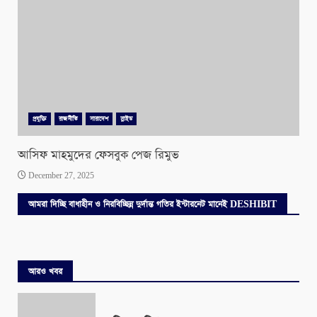
প্রযুক্তি
রাজনীতি
সারাদেশ
স্লাইড
আসিফ মাহমুদের ফেসবুক পেজ রিমুভ
December 27, 2025
আমরা দিচ্ছি বাধাহীন ও নিরবিচ্ছিন্ন দুর্দান্ত গতির ইন্টারনেট মানেই DESHIBIT
আরও খবর