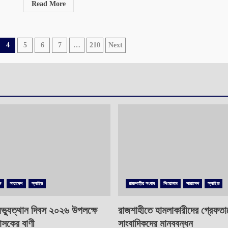
Read More
4
5
6
7
…
210
Next
দ
সারাদেশ
স্লাইড
রাজশাহীর সংবাদ
শিরোনাম
সারাদেশ
স্লাইড
ভ্যুত্থান দিবস ২০২৬ উপলক্ষে
রাজশাহীতে হামলাকারীদের গ্রেফতা
াসকের বাণী
সাংবাদিকদের মানববন্ধন