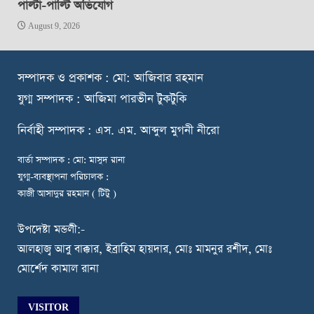
পাল্টা-পাল্টি অভিযোগ
August 9, 2026
স
ম্পাদক ও প্রকাশক : মো: আজিবার রহমান
যুগ্ম সম্পাদক : আজিমা পারভীন টুকটুকি
নি
র্বাহী সম্পাদক : এস. এম. আব্দুল মুগনী নীরো
বার্তা সম্পাদক : মো: মাসুদ রানা
যুগ্ম-ব্যবস্থাপনা পরিচালক :
কাজী আসাদুর রহমান ( টিটু )
উপদেষ্টা মন্ডলী:-
আলহাজ্ব আবু বাক্কার, ইব্রাহিম হায়দার, মোঃ মামনুর রশীদ, মোঃ
মোর্শেদ কামাল রানা
VISITOR