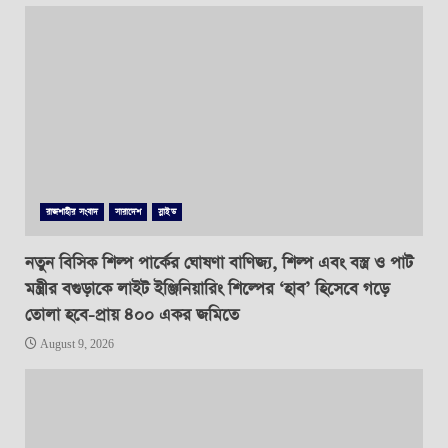
রাজশাহীর সংবাদ
সারাদেশ
স্লাইড
নতুন বিসিক শিল্প পার্কের ঘোষণা বাণিজ্য, শিল্প এবং বস্ত্র ও পাট
মন্ত্রীর বগুড়াকে লাইট ইঞ্জিনিয়ারিং শিল্পের ‘হাব’ হিসেবে গড়ে
তোলা হবে-প্রায় ৪০০ একর জমিতে
August 9, 2026