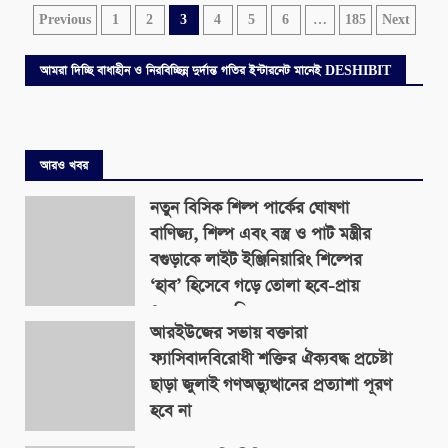
Posts
Previous
1
2
3
4
5
6
…
185
Next
pagination
আমরা দিচ্ছি বাধাহীন ও নিরবিচ্ছিন্ন দুর্দান্ত গতির ইন্টারনেট মানেই DESHIBIT
আরও খবর
নতুন বিসিক শিল্প পার্কের ঘোষণা
বাণিজ্য, শিল্প এবং বস্ত্র ও পাট মন্ত্রীর
বগুড়াকে লাইট ইঞ্জিনিয়ারিং শিল্পের
‘হাব’ হিসেবে গড়ে তোলা হবে-প্রায়
৪০০ একর জমিতে
আরইউজের সভায় বক্তারা
August 9, 2026
ফ্যাসিবাদবিরোধী শক্তির ঐক্যবদ্ধ প্রচেষ্টা
ছাড়া জুলাই গণঅভ্যুত্থানের প্রত্যাশা পূরণ
হবে না
August 9, 2026