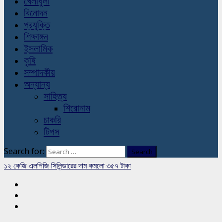
খেলাধুলা
বিনোদন
প্রযুক্তি
শিক্ষাঙ্গন
ইসলামিক
কৃষি
সম্পাদকীয়
অন্যান্য
সাহিত্য
শিরোনাম
চাকরি
টিপস
Search for:
১২ কেজি এলপিজি সিলিন্ডারের দাম কমলো ৩৫৭ টাকা