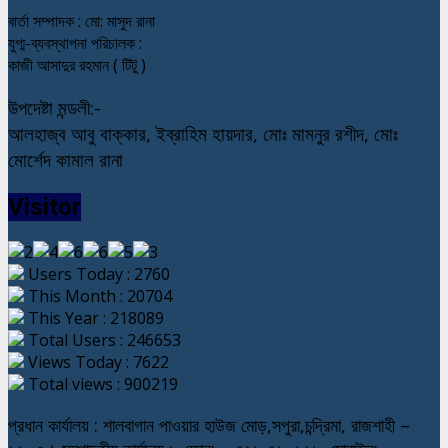
বার্তা সম্পাদক : মো: মাসুদ রানা
যুগ্ম-ব্যবস্থাপনা পরিচালক :
কাজী আসাদুর রহমান ( টিটু )
উপদেষ্টা মন্ডলী:-
আলহাজ্ব আবু বাক্কার, ইব্রাহিম হায়দার, মোঃ মামনুর রশীদ, মোঃ
মোর্শেদ কামাল রানা
Visitor
Users Today : 2760
This Month : 20704
This Year : 218089
Total Users : 246653
Views Today : 7622
Total views : 900219
প্রধান কার্যালয় : শালবাগান পাওয়ার হাউজ মোড়,সপুরা,চন্দ্রিমা, রাজশাহী –