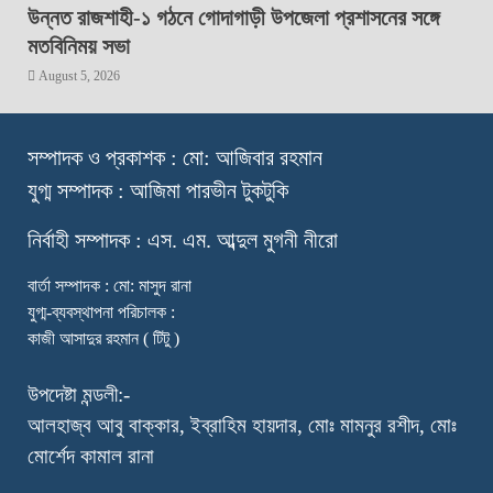
উন্নত রাজশাহী-১ গঠনে গোদাগাড়ী উপজেলা প্রশাসনের সঙ্গে
মতবিনিময় সভা
August 5, 2026
স
ম্পাদক ও প্রকাশক : মো: আজিবার রহমান
যুগ্ম সম্পাদক : আজিমা পারভীন টুকটুকি
নি
র্বাহী সম্পাদক : এস. এম. আব্দুল মুগনী নীরো
বার্তা সম্পাদক : মো: মাসুদ রানা
যুগ্ম-ব্যবস্থাপনা পরিচালক :
কাজী আসাদুর রহমান ( টিটু )
উপদেষ্টা মন্ডলী:-
আলহাজ্ব আবু বাক্কার, ইব্রাহিম হায়দার, মোঃ মামনুর রশীদ, মোঃ
মোর্শেদ কামাল রানা