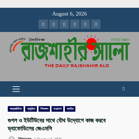
Skip
August 6, 2026
to
Facebook
Twitter
Instagram
Youtube
VK
LinkedIn
content
PRIMARY
MENU
আন্তর্জাতিক
প্রযুক্তি
শিক্ষাঙ্গন
সারাদেশ
স্লাইড
গুগল ও ইউটিউবের সাথে যৌথ উদ্যোগে কাজ করবে
ড্যাফোডিলের জেএমসি