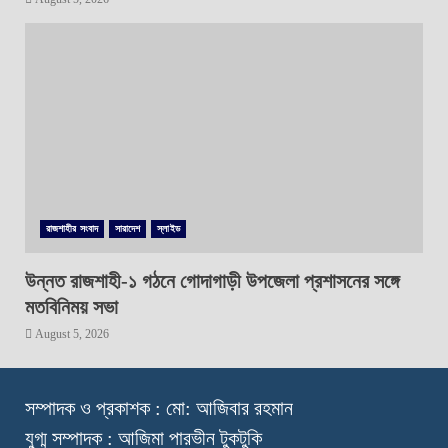
রাজশাহীর সংবাদ
সারাদেশ
স্লাইড
উন্নত রাজশাহী-১ গঠনে গোদাগাড়ী উপজেলা প্রশাসনের সঙ্গে
মতবিনিময় সভা
August 5, 2026
স
ম্পাদক ও প্রকাশক : মো: আজিবার রহমান
যুগ্ম সম্পাদক : আজিমা পারভীন টুকটুকি