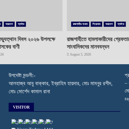
দ
সারাদেশ
স্লাইড
রাজশাহীর সংবাদ
শিরোনাম
সারাদেশ
স্লাইড
ভ্যুত্থান দিবস ২০২৬ উপলক্ষে
রাজশাহীতে হামলাকারীদের গ্রেফতা
াসকের বাণী
সাংবাদিকদের মানববন্ধন
026
August 5, 2026
উপদেষ্টা মন্ডলী:-
প্
– 
আলহাজ্ব আবু বাক্কার, ইব্রাহিম হায়দার, মোঃ মামনুর রশীদ,
মো
মোঃ মোর্শেদ কামাল রানা
r
VISITOR