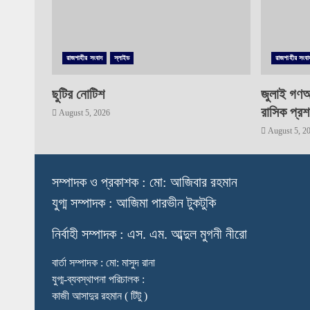
রাজশাহীর সংবাদ
স্লাইড
রাজশাহীর সংবা
ছুটির নোটিশ
জুলাই গণঅ
রাসিক প্রশ
August 5, 2026
August 5, 2
স
ম্পাদক ও প্রকাশক : মো: আজিবার রহমান
যুগ্ম সম্পাদক : আজিমা পারভীন টুকটুকি
নি
র্বাহী সম্পাদক : এস. এম. আব্দুল মুগনী নীরো
বার্তা সম্পাদক : মো: মাসুদ রানা
যুগ্ম-ব্যবস্থাপনা পরিচালক :
কাজী আসাদুর রহমান ( টিটু )