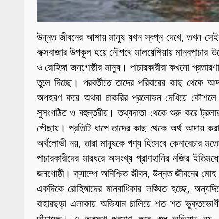
উন্নত জীবনের আশায় মানুষ যখন স্বপ্ন দেখে, তখন সেই
কক্সবাজার উপকূল হয়ে নৌপথে মালয়েশিয়ায় মানবপাচার উদ্
ও রোহিঙ্গা জনগোষ্ঠীর মানুষ। পাচারকারীরা কখনো প্রতার
তুলে দিচ্ছে। পরবর্তীতে তাদের পরিবারের কাছ থেকে আ
অপহরণ করে অথবা চাকরির প্রলোভন দেখিয়ে কৌশলে ট্র
সুসংগঠিত ও বহুন্তরীয়। তথ্যদাতা থেকে শুরু করে ট্রলা
পৌছায়। প্রতিটি ধাপে তাদের কাছ থেকে অর্থ আদায় করা হ
অর্থলোভী নয়, তারা মানুষকে পণ্য হিসেবে কেনাবেচার মত
পাচারকারীদের মারধরে অসংখ্য প্রাণহানির নজির ইতিমধ্যে 
জনগোষ্ঠী। ক্যাম্পে অনিশ্চিত জীবন, উন্নত জীবনের মোহ 
একদিকে রোহিঙ্গাদের মানবাধিকার লঙ্ঘিত হচ্ছে, অন্য
বাহারছড়া এলাকায় অভিযান চালিয়ে শত শত ভুক্তভোগীকে