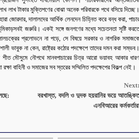
 প্রয়োজন সুসংহত দীর্ঘমেয়াদি কৌশল। পাচারকারীদের আন্তর্জাতি
। লাখ লাখ টাকার মুক্তিপণের বোঝা অনেক পরিবারকে পথে বসিয়ে দিচ্ছে
ারা জোরদার, দালালদের আর্থিক লেনদেন চিহ্নিত করে বন্ধ করা, পাচা
 ভূমিকাড়সবই জরুরি। একই সঙ্গে জনগণের মধ্যে সচেতনতা সৃষ্টি করত
ালালচক্রের প্রলোভনে না পড়ে, সে বিষয়ে সরকার ও নাগরিক সমাজক
ী ভাবুক না কেন, রাষ্ট্রের কঠোর পদক্ষেপে তাদের দমন করা সম্ভব
ন শীত মৌসুমে নৌপথে মানবপাচারের চিত্র আরো ভয়াবহ আকার ধার
্ষা বাহিনী ও সমাজের সব স্তরের সম্মিলিত পদক্ষেপের বিকল্প নেই।
Next
লছে:
বরখাস্ত, বদলি ও দুদক হয়রানির ভয়ে আতঙ্কি
এনবিআরের কর্মকর্তার