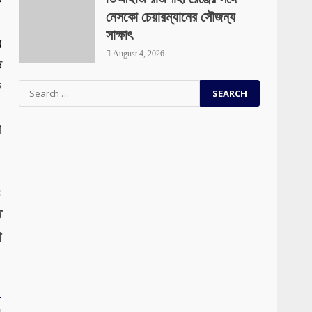
ক
নেসকো চেয়ারম্যানের সৌজন্য
।
সাক্ষাৎ
র
August 4, 2026
ে
ে
Search
for:
।
ণ
:
ত
া