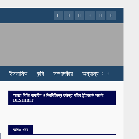
Facebook
Twitter
Instagram
Youtube
VK
LinkedIn
ইসলামিক
কৃষি
সম্পাদকীয়
অন্যান্য
আমরা দিচ্ছি বাধাহীন ও নিরবিচ্ছিন্ন দুর্দান্ত গতির ইন্টারনেট মানেই
DESHIBIT
আরও খবর