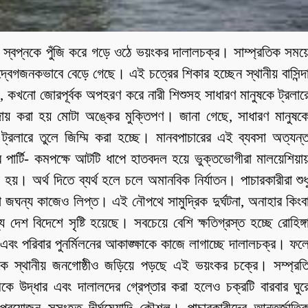
 স্বপ্নকে পুঁজি করে গড়ে ওঠে ভয়ংকর দালালচক্র। সাম্প্রতিক সময়
বেগজনকভাবে বেড়ে গেছে। এই চত্রের শিকার হচ্ছেন স্থানীয় বাসিন্দ
ণা, কখনো জোরপূর্বক অপহরণ করে নারী শিশুসহ সাধারণ মানুষকে ট্রলার
দায় করা হয় মোটা অঙ্কের মুক্তিপণ। জানা গেছে, সাধারণ মানুষক
লারে তুলে জিম্মি করা হচ্ছে। মানবপাচারের এই ব্যবসা অত্যন্
র পার্টি- কমপক্ষে আটটি ধাপে হাতবদল হয়ে ভুক্তভোগীরা মালয়েশিয়া
য়। অর্থ দিতে ব্যর্থ হলে চলে অমানবিক নির্যাতন। পাচারকারীরা শুধ
ো জঘন্য কাজেও লিপ্ত। এই নৌপথে সামুদ্রিক দুর্ঘটনা, অনাহার কিংব
দেশ বিদেশে সৃষ্টি হয়েছে। সবচেয়ে বেশি ক্ষতিগ্রস্ত হচ্ছে রোহিঙ্গ
এবং পরিবার পুনর্মিলনের আকাঙ্ক্ষাকে কাজে লাগাচ্ছে দালালচক্র। ফল
দিকে স্থানীয় জনগোষ্ঠীও জড়িয়ে পড়ছে এই ভয়ংকর চক্রে। সম্প্রত
 উদ্ধার এবং দালালদের গ্রেপ্তার করা হলেও চক্রটি বারবার ঘুর