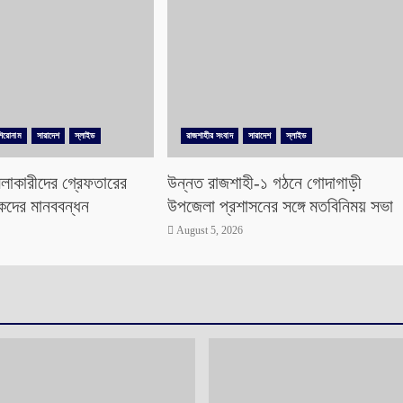
শিরোনাম
সারাদেশ
স্লাইড
রাজশাহীর সংবাদ
সারাদেশ
স্লাইড
লাকারীদের গ্রেফতারের
উন্নত রাজশাহী-১ গঠনে গোদাগাড়ী
িকদের মানববন্ধন
উপজেলা প্রশাসনের সঙ্গে মতবিনিময় সভা
August 5, 2026