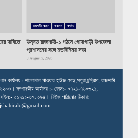
রাজশাহীর সংবাদ
সারাদেশ
স্লাইড
রের দাবিতে
উন্নত রাজশাহী-১ গঠনে গোদাগাড়ী উপজেলা
প্রশাসনের সঙ্গে মতবিনিময় সভা
August 5, 2026
রধান কার্যালয় : শালবাগান পাওয়ার হাউজ মোড়,সপুরা,চন্দ্রিমা, রাজশাহী
৬২০৩। সম্পাদকীয় কার্যালয় :- ফোন:- ০৭২১-৭৬০৬২১,
বাইল:- ০১৭১১-৩৭৮০৯৪। নিউজ পাঠানোর ঠিকানা:
ajshahiralo@gmail.com