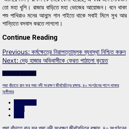
তো মহা খুশি। রাজার বাড়িতে মহা ভোজের আয়োজন। বনে থাকা
পশু পাখিরাও মনের আনন্দে গান গাইতে থাকে সবাই মিলে সুখ আর
শান্তিতে বসবাস করতে লাগলো।
Continue Reading
Previous:
কর্মক্ষেত্রে নিরাপত্তামূলক ব্যবস্থা নিশ্চিত করুন
Next:
দেড় হাজার অভিবাসীকে ফেরত পাঠালো কুয়েত
Related Stories
পদ্মা বাঁচাতে রান ফর পদ্মা নদী সংরক্ষণ জীববৈচিত্র রক্ষায়, ৪০ সংগঠনের পাশে থাকার
অঙ্গীকার
রাজশাহীর সংবাদ
সাহিত্য
স্লাইড
পদ্মা বাঁচাতে রান ফর পদ্মা নদী সংরক্ষণ জীববৈচিত্র রক্ষায়, ৪০ সংগঠনের