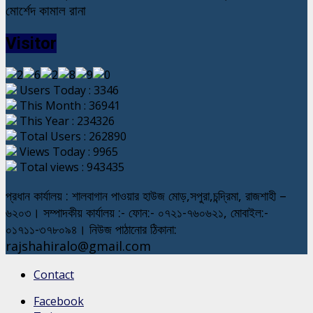
মোর্শেদ কামাল রানা
Visitor
Users Today : 3346
This Month : 36941
This Year : 234326
Total Users : 262890
Views Today : 9965
Total views : 943435
প্রধান কার্যালয় : শালবাগান পাওয়ার হাউজ মোড়,সপুরা,চন্দ্রিমা, রাজশাহী –
৬২০৩। সম্পাদকীয় কার্যালয় :- ফোন:- ০৭২১-৭৬০৬২১, মোবাইল:-
০১৭১১-৩৭৮০৯৪। নিউজ পাঠানোর ঠিকানা:
rajshahiralo@gmail.com
Contact
Facebook