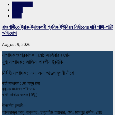
রাজশাহীর সংবাদ
সারাদেশ
স্লাইড
রাজশাহীতে ট্রাক-ট্যাংকলরী শ্রমিক ইউনিয়ন নির্বাচনের দাবি পাল্টা-পাল্টি
অভিযোগ
August 9, 2026
স
ম্পাদক ও প্রকাশক : মো: আজিবার রহমান
যুগ্ম সম্পাদক : আজিমা পারভীন টুকটুকি
নি
র্বাহী সম্পাদক : এস. এম. আব্দুল মুগনী নীরো
বার্তা সম্পাদক : মো: মাসুদ রানা
যুগ্ম-ব্যবস্থাপনা পরিচালক :
কাজী আসাদুর রহমান ( টিটু )
উপদেষ্টা মন্ডলী:-
আলহাজ্ব আবু বাক্কার, ইব্রাহিম হায়দার, মোঃ মামনুর রশীদ, মোঃ