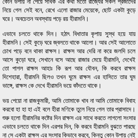
কোন উপায় না পেয়ে সাধক এর কথা মতো রাজ্যের সকল প্রজাদের
নিয়ে গেল সেই বনে, রেখে এলো রাজার মেয়েকে, ছোট একটা কুড়ে
ঘরে। অবচেতন অবস্থায় পড়ে রয় হীরামনি।
এভাবে চলতে থাকে দিন। হঠাৎ বিধাতার কৃপায় সুস্থ হয়ে যায়
হীরামনি। সেই কুড়ে ঘরে জ্বলতে থাকে আলো। আর সেই আলোতে
চোখ পড়ে বনে থাকা রাক্ষস। রাক্ষস আর দেরি না করে জলদি চলে
আসে কুড়ো ঘরে, সেখানে বসে আছে রাজার মেয়ে হীরামনি, দেখেই
তো পাগল রাক্ষস আহাঃ কি রূপ আর যৌবন, কি করবে রাক্ষস
দিশেহারা, হীরামনি ছিলও তখন ঘুমে রাক্ষস এর হাসিতে তার ঘুম
ভাঙ্গে, রাক্ষস কে দেখে হীরামনি ভয়ে কাঁদতে থাকে।
ভয় পেয়ো না রাজকুমারী, আমি তোমাকে খাব না আমি তোমাকে বিবাহ
করবো হা হা হা এই বলে হীরা মণিকে তুলে নিয়ে গেল তার প্রাসাদে।
শুরু হলো হীরামনির কষ্টের দিন রাক্ষস এর সাথে করতে লাগলো সংসার
এভাবে চলতে থাকে দিন এরপর দিন, কি করবে হীরামনি বুঝতে পারছে
না সে একটা রাক্ষস এর সংসার কিভাবে করবে, কিন্তু কোন উপায় নেই