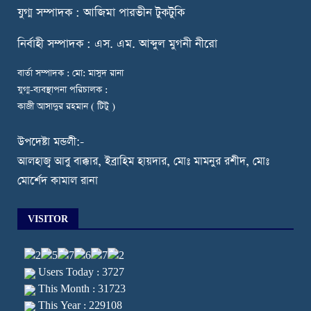
যুগ্ম সম্পাদক : আজিমা পারভীন টুকটুকি
নি
র্বাহী সম্পাদক : এস. এম. আব্দুল মুগনী নীরো
বার্তা সম্পাদক : মো: মাসুদ রানা
যুগ্ম-ব্যবস্থাপনা পরিচালক :
কাজী আসাদুর রহমান ( টিটু )
উপদেষ্টা মন্ডলী:-
আলহাজ্ব আবু বাক্কার, ইব্রাহিম হায়দার, মোঃ মামনুর রশীদ, মোঃ
মোর্শেদ কামাল রানা
VISITOR
Users Today : 3727
This Month : 31723
This Year : 229108