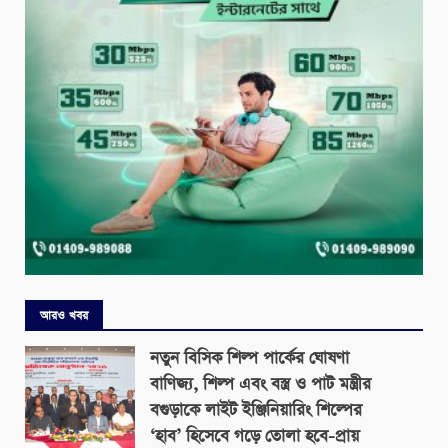
আরও খবর
নতুন বিসিক শিল্প পার্কের ঘোষণা
বাণিজ্য, শিল্প এবং বস্ত্র ও পাট মন্ত্রীর
বগুড়াকে লাইট ইঞ্জিনিয়ারিং শিল্পের
‘হাব’ হিসেবে গড়ে তোলা হবে-প্রায়