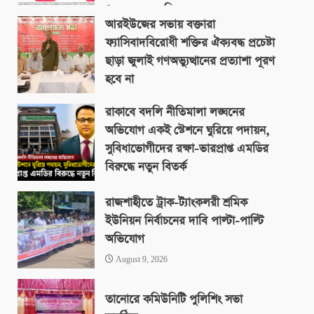
৪০০ একর জমিতে
আরইউজের সভায় বক্তারা
August 9, 2026
ফ্যাসিবাদবিরোধী শক্তির ঐক্যবদ্ধ প্রচেষ্টা
ছাড়া জুলাই গণঅভ্যুত্থানের প্রত্যাশা পূরণ
হবে না
August 9, 2026
রাকাবে বদলি নীতিমালা লঙ্ঘনের
অভিযোগ একই স্টেশনে ঘুরিয়ে পদায়ন,
সুবিধাভোগীদের রক্ষা-ভারপ্রাপ্ত এমডির
বিরুদ্ধে নতুন বিতর্ক
August 9, 2026
রাজশাহীতে ট্রাক-ট্যাংকলরী শ্রমিক
ইউনিয়ন নির্বাচনের দাবি পাল্টা-পাল্টি
অভিযোগ
August 9, 2026
তানোরে কমিউনিটি পুলিশিং সভা