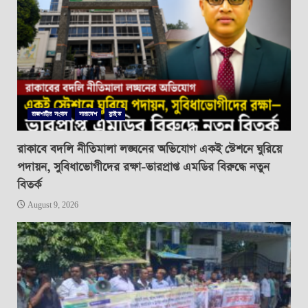
রাজশাহীর সংবাদ
সারাদেশ
স্লাইড
রাকাবে বদলি নীতিমালা লঙ্ঘনের অভিযোগ একই স্টেশনে ঘুরিয়ে
পদায়ন, সুবিধাভোগীদের রক্ষা-ভারপ্রাপ্ত এমডির বিরুদ্ধে নতুন
বিতর্ক
August 9, 2026