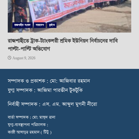
রাজশাহীর সংবাদ
সারাদেশ
স্লাইড
রাজশাহীতে ট্রাক-ট্যাংকলরী শ্রমিক ইউনিয়ন নির্বাচনের দাবি
পাল্টা-পাল্টি অভিযোগ
August 9, 2026
স
ম্পাদক ও প্রকাশক : মো: আজিবার রহমান
যুগ্ম সম্পাদক : আজিমা পারভীন টুকটুকি
নি
র্বাহী সম্পাদক : এস. এম. আব্দুল মুগনী নীরো
বার্তা সম্পাদক : মো: মাসুদ রানা
যুগ্ম-ব্যবস্থাপনা পরিচালক :
কাজী আসাদুর রহমান ( টিটু )