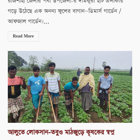
রাজশাহী জেলার পবা উপজেলা-র দামকুরা হাট এলাকায়
গড়ে উঠেছে এক অনন্য ফুলের বাগান—ডিমার্স গার্ডেন /
আফজাল গার্ডেন।...
Read More
আলুতে লোকসান-তবুও মাঠজুড়ে কৃষকের স্বপ্ন