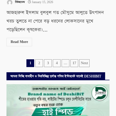
নিউজডেস্ক
January 15, 2026
আজহারুল ইসলাম বুলবুল গত মৌসুমে আলুতে উৎপাদন
খরচ তুলতে না পেরে বড় ধরনের লোকসানের মুখে
পড়েছিলেন কৃষকেরা।...
Read More
Posts
1
2
3
4
…
17
Next
pagination
আমরা দিচ্ছি বাধাহীন ও নিরবিচ্ছিন্ন দুর্দান্ত গতির ইন্টারনেট মানেই DESHIBIT