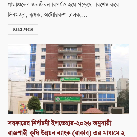
গ্রামাঞ্চলের জনজীবন বিপর্যস্ত হয়ে পড়েছে। বিশেষ করে
দিনমজুর, কৃষক, অটোরিকশা চালক,...
Read More
সরকারের নির্বাচনী ইশতেহার-২০২৬ অনুযায়ী
রাজশাহী কৃষি উন্নয়ন ব্যাংক (রাকাব) এর মাধ্যমে ২