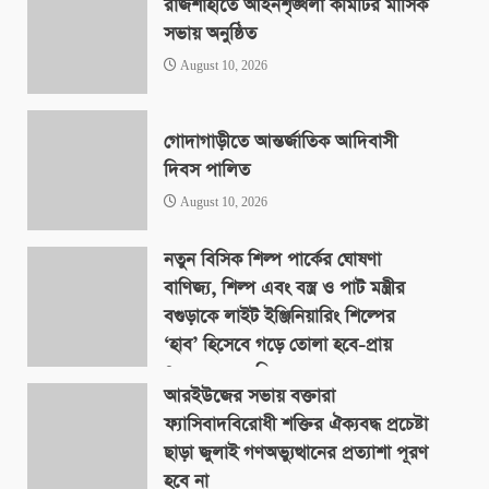
রাজশাহীতে আইনশৃঙ্খলা কমিটির মাসিক
সভায় অনুষ্ঠিত
August 10, 2026
গোদাগাড়ীতে আন্তর্জাতিক আদিবাসী
দিবস পালিত
August 10, 2026
নতুন বিসিক শিল্প পার্কের ঘোষণা
বাণিজ্য, শিল্প এবং বস্ত্র ও পাট মন্ত্রীর
বগুড়াকে লাইট ইঞ্জিনিয়ারিং শিল্পের
‘হাব’ হিসেবে গড়ে তোলা হবে-প্রায়
৪০০ একর জমিতে
আরইউজের সভায় বক্তারা
August 9, 2026
ফ্যাসিবাদবিরোধী শক্তির ঐক্যবদ্ধ প্রচেষ্টা
ছাড়া জুলাই গণঅভ্যুত্থানের প্রত্যাশা পূরণ
হবে না