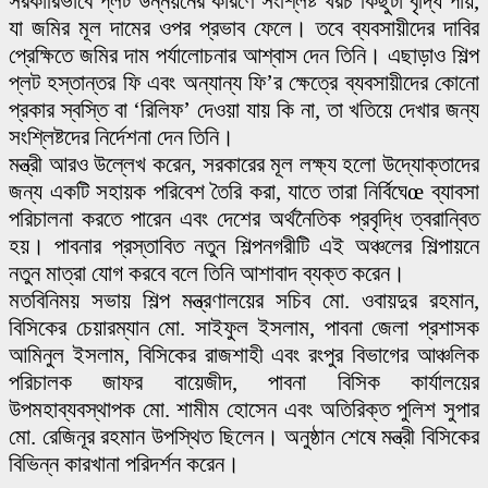
সরকারিভাবে প্লট উন্নয়নের কারণে সংশ্লিষ্ট খরচ কিছুটা বৃদ্ধি পায়,
যা জমির মূল দামের ওপর প্রভাব ফেলে। তবে ব্যবসায়ীদের দাবির
প্রেক্ষিতে জমির দাম পর্যালোচনার আশ্বাস দেন তিনি। এছাড়াও শিল্প
প্লট হস্তান্তর ফি এবং অন্যান্য ফি’র ক্ষেত্রে ব্যবসায়ীদের কোনো
প্রকার স্বস্তি বা ‘রিলিফ’ দেওয়া যায় কি না, তা খতিয়ে দেখার জন্য
সংশ্লিষ্টদের নির্দেশনা দেন তিনি।
মন্ত্রী আরও উল্লেখ করেন, সরকারের মূল লক্ষ্য হলো উদ্যোক্তাদের
জন্য একটি সহায়ক পরিবেশ তৈরি করা, যাতে তারা নির্বিঘেœ ব্যাবসা
পরিচালনা করতে পারেন এবং দেশের অর্থনৈতিক প্রবৃদ্ধি ত্বরান্বিত
হয়। পাবনার প্রস্তাবিত নতুন শিল্পনগরীটি এই অঞ্চলের শিল্পায়নে
নতুন মাত্রা যোগ করবে বলে তিনি আশাবাদ ব্যক্ত করেন।
মতবিনিময় সভায় শিল্প মন্ত্রণালয়ের সচিব মো. ওবায়দুর রহমান,
বিসিকের চেয়ারম্যান মো. সাইফুল ইসলাম, পাবনা জেলা প্রশাসক
আমিনুল ইসলাম, বিসিকের রাজশাহী এবং রংপুর বিভাগের আঞ্চলিক
পরিচালক জাফর বায়েজীদ, পাবনা বিসিক কার্যালয়ের
উপমহাব্যবস্থাপক মো. শামীম হোসেন এবং অতিরিক্ত পুলিশ সুপার
মো. রেজিনূর রহমান উপস্থিত ছিলেন। অনুষ্ঠান শেষে মন্ত্রী বিসিকের
বিভিন্ন কারখানা পরিদর্শন করেন।