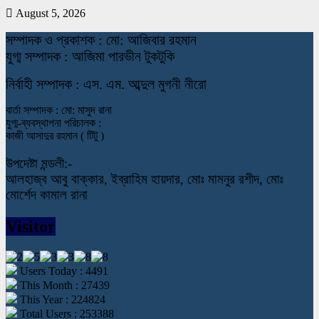
August 5, 2026
স
ম্পাদক ও প্রকাশক : মো: আজিবার রহমান
যুগ্ম সম্পাদক : আজিমা পারভীন টুকটুকি
নি
র্বাহী সম্পাদক : এস. এম. আব্দুল মুগনী নীরো
বার্তা সম্পাদক : মো: মাসুদ রানা
যুগ্ম-ব্যবস্থাপনা পরিচালক :
কাজী আসাদুর রহমান ( টিটু )
উপদেষ্টা মন্ডলী:-
আলহাজ্ব আবু বাক্কার, ইব্রাহিম হায়দার, মোঃ মামনুর রশীদ, মোঃ
মোর্শেদ কামাল রানা
Visitor
Users Today : 4491
This Month : 27439
This Year : 224824
Total Users : 253388