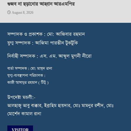
গুজব না ছড়ানোর আহ্বান আরএমপির
August 8, 2026
স
ম্পাদক ও প্রকাশক : মো: আজিবার রহমান
যুগ্ম সম্পাদক : আজিমা পারভীন টুকটুকি
নি
র্বাহী সম্পাদক : এস. এম. আব্দুল মুগনী নীরো
বার্তা সম্পাদক : মো: মাসুদ রানা
যুগ্ম-ব্যবস্থাপনা পরিচালক :
কাজী আসাদুর রহমান ( টিটু )
উপদেষ্টা মন্ডলী:-
আলহাজ্ব আবু বাক্কার, ইব্রাহিম হায়দার, মোঃ মামনুর রশীদ, মোঃ
মোর্শেদ কামাল রানা
VISITOR