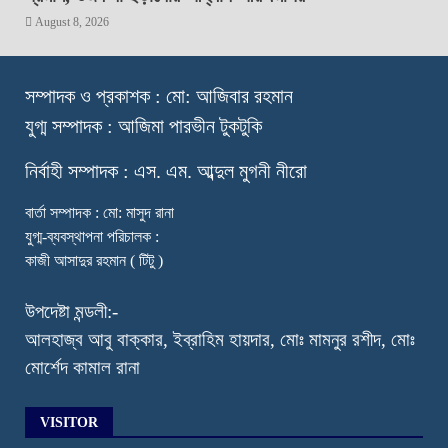
August 8, 2026
স
ম্পাদক ও প্রকাশক : মো: আজিবার রহমান
যুগ্ম সম্পাদক : আজিমা পারভীন টুকটুকি
নি
র্বাহী সম্পাদক : এস. এম. আব্দুল মুগনী নীরো
বার্তা সম্পাদক : মো: মাসুদ রানা
যুগ্ম-ব্যবস্থাপনা পরিচালক :
কাজী আসাদুর রহমান ( টিটু )
উপদেষ্টা মন্ডলী:-
আলহাজ্ব আবু বাক্কার, ইব্রাহিম হায়দার, মোঃ মামনুর রশীদ, মোঃ
মোর্শেদ কামাল রানা
VISITOR