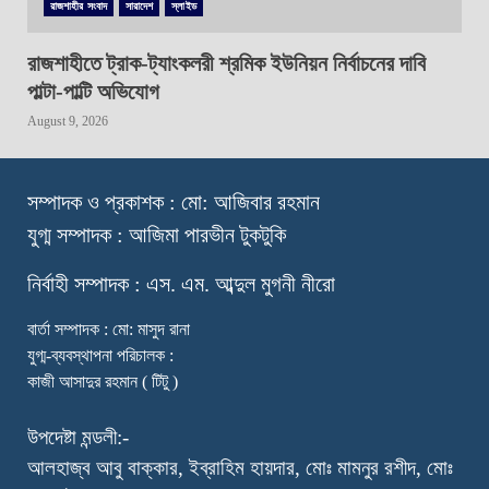
রাজশাহীর সংবাদ
সারাদেশ
স্লাইড
রাজশাহীতে ট্রাক-ট্যাংকলরী শ্রমিক ইউনিয়ন নির্বাচনের দাবি
পাল্টা-পাল্টি অভিযোগ
August 9, 2026
স
ম্পাদক ও প্রকাশক : মো: আজিবার রহমান
যুগ্ম সম্পাদক : আজিমা পারভীন টুকটুকি
নি
র্বাহী সম্পাদক : এস. এম. আব্দুল মুগনী নীরো
বার্তা সম্পাদক : মো: মাসুদ রানা
যুগ্ম-ব্যবস্থাপনা পরিচালক :
কাজী আসাদুর রহমান ( টিটু )
উপদেষ্টা মন্ডলী:-
আলহাজ্ব আবু বাক্কার, ইব্রাহিম হায়দার, মোঃ মামনুর রশীদ, মোঃ