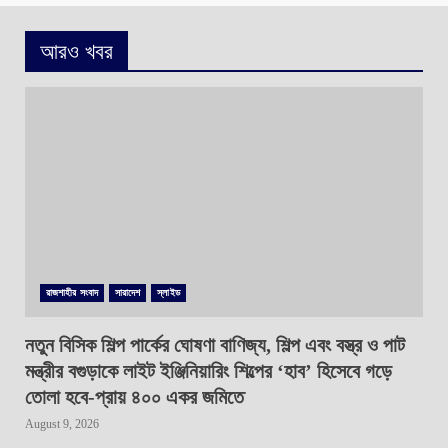
আরও খবর
রাজশাহীর সংবাদ
সারাদেশ
স্লাইড
নতুন বিসিক শিল্প পার্কের ঘোষণা বাণিজ্য, শিল্প এবং বস্ত্র ও পাট
মন্ত্রীর বগুড়াকে লাইট ইঞ্জিনিয়ারিং শিল্পের ‘হাব’ হিসেবে গড়ে
তোলা হবে-প্রায় ৪০০ একর জমিতে
August 9, 2026