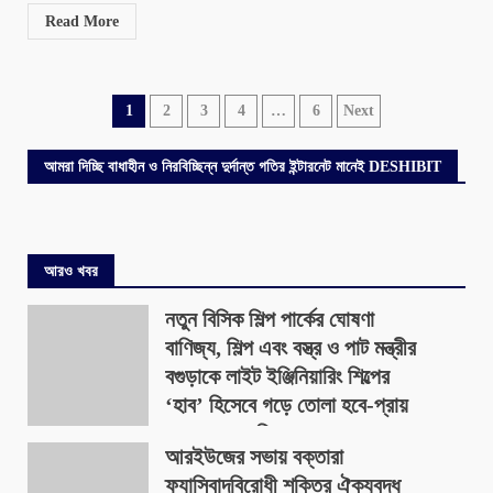
Read More
Posts
1
2
3
4
…
6
Next
pagination
আমরা দিচ্ছি বাধাহীন ও নিরবিচ্ছিন্ন দুর্দান্ত গতির ইন্টারনেট মানেই DESHIBIT
আরও খবর
নতুন বিসিক শিল্প পার্কের ঘোষণা
বাণিজ্য, শিল্প এবং বস্ত্র ও পাট মন্ত্রীর
বগুড়াকে লাইট ইঞ্জিনিয়ারিং শিল্পের
‘হাব’ হিসেবে গড়ে তোলা হবে-প্রায়
৪০০ একর জমিতে
আরইউজের সভায় বক্তারা
August 9, 2026
ফ্যাসিবাদবিরোধী শক্তির ঐক্যবদ্ধ