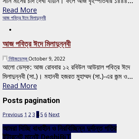
সানি মাসের চাঁদ দেখা যায়নি। ফলে আজ বৃহস্পতিবার ১৪৪৪...
Read More
আজ পবিত্র ঈদে মিলাদুন্নবী
আজ পবিত্র ঈদে মিলাদুন্নবী
নিউজডেস্ক
October 9, 2022
আলো ডেস্ক: আজ রোববার ১২ রবিউল আউয়াল পবিত্র ঈদে
মিলাদুন্নবী (সা.)। মহানবী হজরত মুহাম্মদ (সা.)-এর জন্ম ও...
Read More
Posts pagination
Previous
1
2
3
4
5
6
Next
আমরা দিচ্ছি বাধাহীন ও নিরবিচ্ছিন্ন দুর্দান্ত গতির
ইন্টারনেট মানেই DeshiBiT