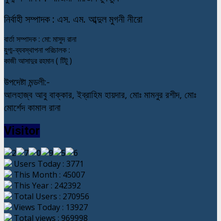
নি
র্বাহী সম্পাদক : এস. এম. আব্দুল মুগনী নীরো
বার্তা সম্পাদক : মো: মাসুদ রানা
যুগ্ম-ব্যবস্থাপনা পরিচালক :
কাজী আসাদুর রহমান ( টিটু )
উপদেষ্টা মন্ডলী:-
আলহাজ্ব আবু বাক্কার, ইব্রাহিম হায়দার, মোঃ মামনুর রশীদ, মোঃ
মোর্শেদ কামাল রানা
Visitor
Users Today : 3771
This Month : 45007
This Year : 242392
Total Users : 270956
Views Today : 13927
Total views : 969998