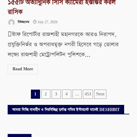
১৫৫টি অত্যাধুনিক সিসি ক্যামেরা হস্তান্তর করল
রাসিক
নিউজডেস্ক
July 27, 2026
স্টাফ রিপোর্টার রাজশাহী মহানগরকে আরও নিরাপদ,
প্রযুক্তিনির্ভর ও অপরাধমুক্ত নগরী হিসেবে গড়ে তোলার
লক্ষ্যে রাজশাহী মেট্রোপলিটন পুলিশকে...
Read More
Posts
1
2
3
4
…
453
Next
pagination
আমরা দিচ্ছি বাধাহীন ও নিরবিচ্ছিন্ন দুর্দান্ত গতির ইন্টারনেট মানেই DESHIBIT