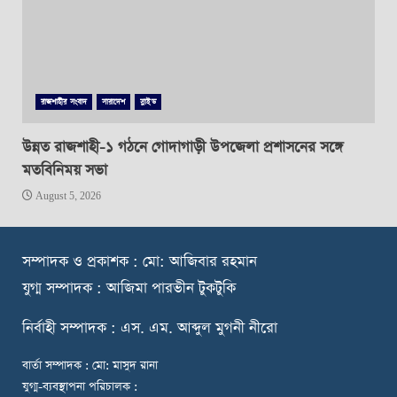
রাজশাহীর সংবাদ
সারাদেশ
স্লাইড
উন্নত রাজশাহী-১ গঠনে গোদাগাড়ী উপজেলা প্রশাসনের সঙ্গে
মতবিনিময় সভা
August 5, 2026
স
ম্পাদক ও প্রকাশক : মো: আজিবার রহমান
যুগ্ম সম্পাদক : আজিমা পারভীন টুকটুকি
নি
র্বাহী সম্পাদক : এস. এম. আব্দুল মুগনী নীরো
বার্তা সম্পাদক : মো: মাসুদ রানা
যুগ্ম-ব্যবস্থাপনা পরিচালক :