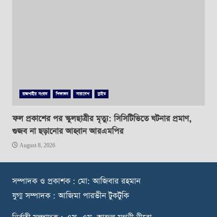
রাজশাহীর সংবাদ
শিক্ষাঙ্গন
সারাদেশ
স্লাইড
ফল প্রকাশের পর স্কুলছাত্রীর মৃত্যু: সিসিটিভিতে ঘটনার প্রমাণ,
গুজব না ছড়ানোর আহ্বান আরএমপির
August 8, 2026
স
ম্পাদক ও প্রকাশক : মো: আজিবার রহমান
যুগ্ম সম্পাদক : আজিমা পারভীন টুকটুকি