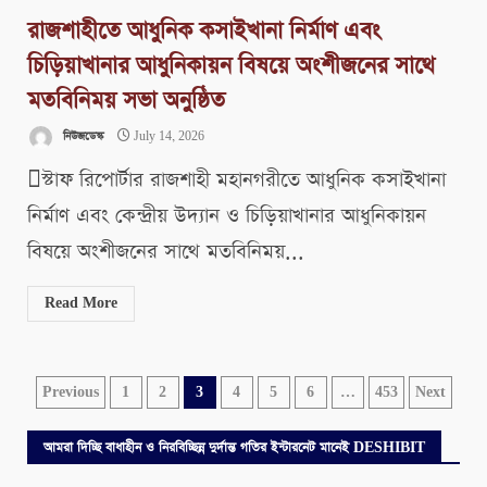
রাজশাহীতে আধুনিক কসাইখানা নির্মাণ এবং
চিড়িয়াখানার আধুনিকায়ন বিষয়ে অংশীজনের সাথে
মতবিনিময় সভা অনুষ্ঠিত
নিউজডেস্ক
July 14, 2026
স্টাফ রিপোর্টার রাজশাহী মহানগরীতে আধুনিক কসাইখানা
নির্মাণ এবং কেন্দ্রীয় উদ্যান ও চিড়িয়াখানার আধুনিকায়ন
বিষয়ে অংশীজনের সাথে মতবিনিময়...
Read More
Posts
Previous
1
2
3
4
5
6
…
453
Next
pagination
আমরা দিচ্ছি বাধাহীন ও নিরবিচ্ছিন্ন দুর্দান্ত গতির ইন্টারনেট মানেই DESHIBIT