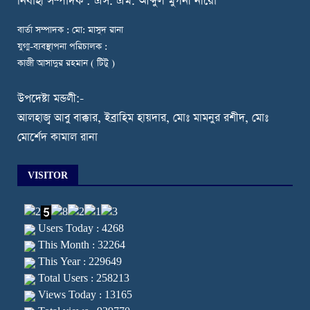
নি
র্বাহী সম্পাদক : এস. এম. আব্দুল মুগনী নীরো
বার্তা সম্পাদক : মো: মাসুদ রানা
যুগ্ম-ব্যবস্থাপনা পরিচালক :
কাজী আসাদুর রহমান ( টিটু )
উপদেষ্টা মন্ডলী:-
আলহাজ্ব আবু বাক্কার, ইব্রাহিম হায়দার, মোঃ মামনুর রশীদ, মোঃ
মোর্শেদ কামাল রানা
VISITOR
Users Today : 4268
This Month : 32264
This Year : 229649
Total Users : 258213
Views Today : 13165