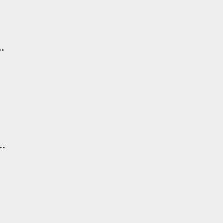
..
..