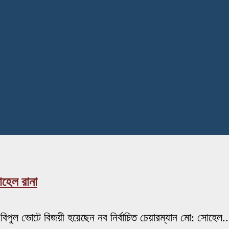
োহেল রানা
ে বিপুল ভোটে বিজয়ী হয়েছেন নব নির্বাচিত চেয়ারম্যান মো: সোহেল..