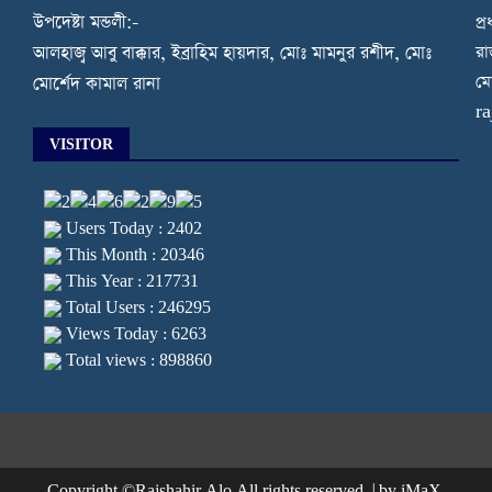
উপদেষ্টা মন্ডলী:-
প্
রা
আলহাজ্ব আবু বাক্কার, ইব্রাহিম হায়দার, মোঃ মামনুর রশীদ, মোঃ
মো
মোর্শেদ কামাল রানা
r
VISITOR
Users Today : 2402
This Month : 20346
This Year : 217731
Total Users : 246295
Views Today : 6263
Total views : 898860
Copyright ©Rajshahir Alo All rights reserved.
|
by iMaX.