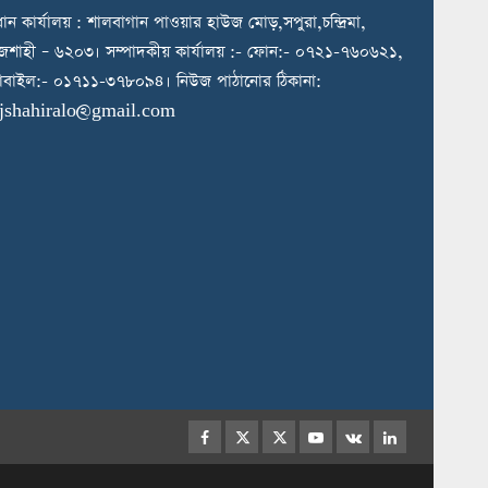
রধান কার্যালয় : শালবাগান পাওয়ার হাউজ মোড়,সপুরা,চন্দ্রিমা,
জশাহী – ৬২০৩। সম্পাদকীয় কার্যালয় :- ফোন:- ০৭২১-৭৬০৬২১,
বাইল:- ০১৭১১-৩৭৮০৯৪। নিউজ পাঠানোর ঠিকানা:
ajshahiralo@gmail.com
Facebook
Twitter
Instagram
Youtube
VK
LinkedIn