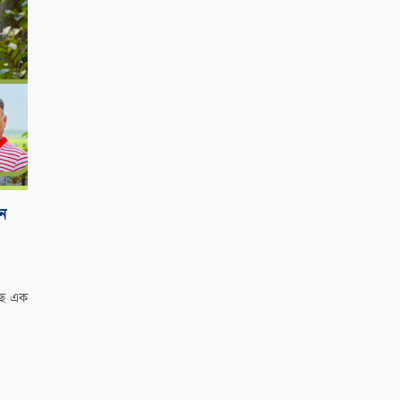
েন
ছে এক