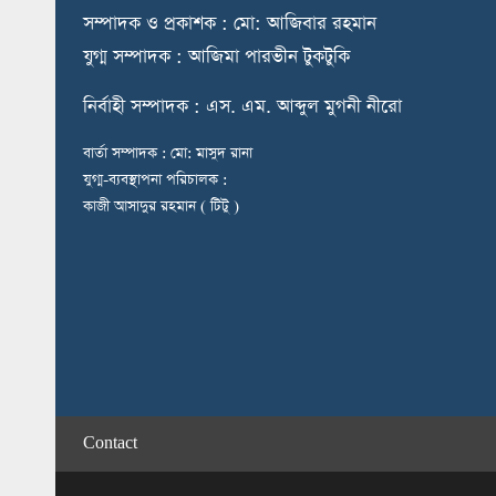
স
ম্পাদক ও প্রকাশক : মো: আজিবার রহমান
যুগ্ম সম্পাদক : আজিমা পারভীন টুকটুকি
নি
র্বাহী সম্পাদক : এস. এম. আব্দুল মুগনী নীরো
বার্তা সম্পাদক : মো: মাসুদ রানা
যুগ্ম-ব্যবস্থাপনা পরিচালক :
কাজী আসাদুর রহমান ( টিটু )
Contact