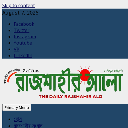
Skip to content
August 7, 2026
Facebook
Twitter
Instagram
Youtube
VK
LinkedIn
Primary Menu
হোম
রাজশাহীর সংবাদ