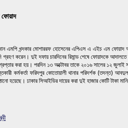
স ফোয়াদ
্তমান এমপি খন্দকার মোশাররফ হোসেনের এপিএস এ এইচ এম ফোয়াদ আদা
ন্দি গ্রহণ করেন। দুই দফায় চারদিনের রিমান্ড শেষে ফোয়াদকে আদালতে 
েপ্তার করা হয়। পরদিন ১৩ অক্টোবর তাকে ২০১৬ সালের ১২ জুলাই সং
্তকারী কর্মকর্তা ফরিদপুর কোতোয়ালী থানার পরিদর্শক (তদন্ত) আব
পাঠানো হয়েছে। ঢাকার সিআইডির দায়ের করা দুই হাজার কোটি টাকা মান
্রী