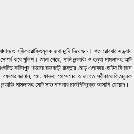
লতে স্বীকারোক্তিমূলক জবানবন্দি দিয়েছেন। গত রোববার সন্ধ্যায়
সোপর্দ করে পুলিশ। জানা গেছে, মানি লন্ডারিং ও হত্যা মামলাসহ আট
ঘটিত ফরিদপুর শহরের রাজবাড়ী রাস্তার মোড় এলাকায় ছোটন বিশ্বাস
দুল গফফার জানান, মো. ফারুক হোসেনের আদালতে স্বীকারোক্তিমূলক
ি লন্ডারিং মামলাসহ মোট সাত মামলার চার্জশিটভুক্ত আসামি ফোয়াদ।