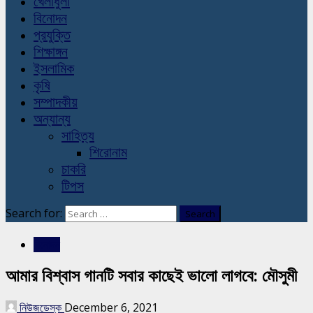
খেলাধুলা
বিনোদন
প্রযুক্তি
শিক্ষাঙ্গন
ইসলামিক
কৃষি
সম্পাদকীয়
অন্যান্য
সাহিত্য
শিরোনাম
চাকরি
টিপস
Search for:
বিনোদন
আমার বিশ্বাস গানটি সবার কাছেই ভালো লাগবে: মৌসুমী
নিউজডেস্ক
December 6, 2021