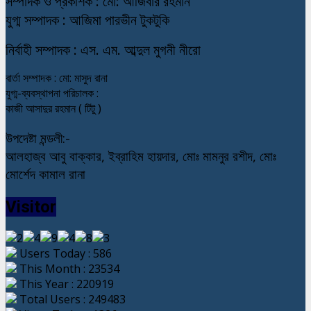
স
ম্পাদক ও প্রকাশক : মো: আজিবার রহমান
যুগ্ম সম্পাদক : আজিমা পারভীন টুকটুকি
নি
র্বাহী সম্পাদক : এস. এম. আব্দুল মুগনী নীরো
বার্তা সম্পাদক : মো: মাসুদ রানা
যুগ্ম-ব্যবস্থাপনা পরিচালক :
কাজী আসাদুর রহমান ( টিটু )
উপদেষ্টা মন্ডলী:-
আলহাজ্ব আবু বাক্কার, ইব্রাহিম হায়দার, মোঃ মামনুর রশীদ, মোঃ
মোর্শেদ কামাল রানা
Visitor
Users Today : 586
This Month : 23534
This Year : 220919
Total Users : 249483