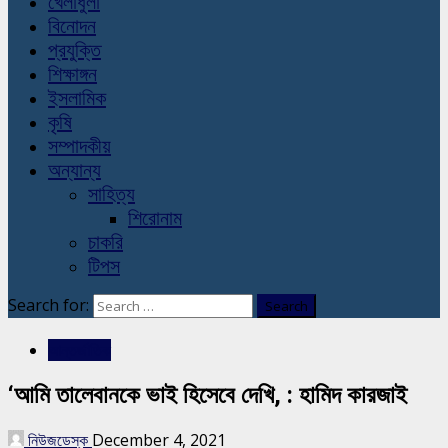
খেলাধুলা
বিনোদন
প্রযুক্তি
শিক্ষাঙ্গন
ইসলামিক
কৃষি
সম্পাদকীয়
অন্যান্য
সাহিত্য
শিরোনাম
চাকরি
টিপস
Search for:
আন্তর্জাতিক
‘আমি তালেবানকে ভাই হিসেবে দেখি, : হামিদ কারজাই
নিউজডেস্ক
December 4, 2021