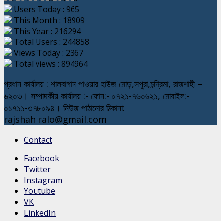
Users Today : 965
This Month : 18909
This Year : 216294
Total Users : 244858
Views Today : 2367
Total views : 894964
প্রধান কার্যালয় : শালবাগান পাওয়ার হাউজ মোড়,সপুরা,চন্দ্রিমা, রাজশাহী –
৬২০৩। সম্পাদকীয় কার্যালয় :- ফোন:- ০৭২১-৭৬০৬২১, মোবাইল:-
০১৭১১-৩৭৮০৯৪। নিউজ পাঠানোর ঠিকানা:
rajshahiralo@gmail.com
Contact
Facebook
Twitter
Instagram
Youtube
VK
LinkedIn