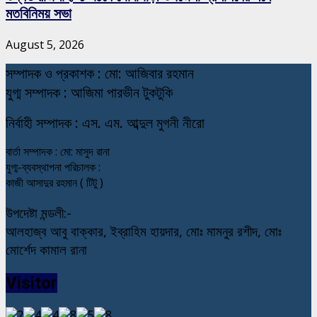
মতবিনিময় সভা
August 5, 2026
স
ম্পাদক ও প্রকাশক : মো: আজিবার রহমান
যুগ্ম সম্পাদক : আজিমা পারভীন টুকটুকি
নি
র্বাহী সম্পাদক : এস. এম. আব্দুল মুগনী নীরো
বার্তা সম্পাদক : মো: মাসুদ রানা
যুগ্ম-ব্যবস্থাপনা পরিচালক :
কাজী আসাদুর রহমান ( টিটু )
উপদেষ্টা মন্ডলী:-
আলহাজ্ব আবু বাক্কার, ইব্রাহিম হায়দার, মোঃ মামনুর রশীদ, মোঃ
মোর্শেদ কামাল রানা
Visitor