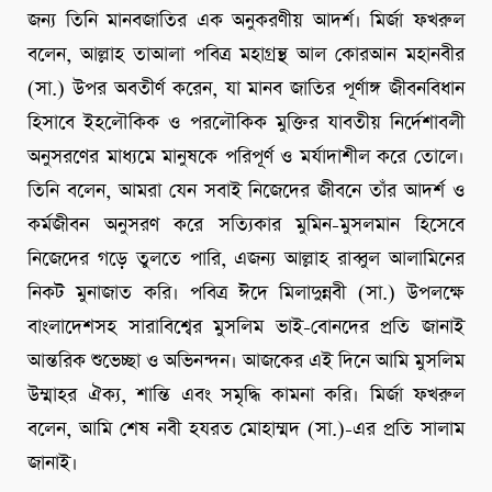
জন্য তিনি মানবজাতির এক অনুকরণীয় আদর্শ। মির্জা ফখরুল
বলেন, আল্লাহ তাআলা পবিত্র মহাগ্রন্থ আল কোরআন মহানবীর
(সা.) উপর অবতীর্ণ করেন, যা মানব জাতির পূর্ণাঙ্গ জীবনবিধান
হিসাবে ইহলৌকিক ও পরলৌকিক মুক্তির যাবতীয় নির্দেশাবলী
অনুসরণের মাধ্যমে মানুষকে পরিপূর্ণ ও মর্যাদাশীল করে তোলে।
তিনি বলেন, আমরা যেন সবাই নিজেদের জীবনে তাঁর আদর্শ ও
কর্মজীবন অনুসরণ করে সত্যিকার মুমিন-মুসলমান হিসেবে
নিজেদের গড়ে তুলতে পারি, এজন্য আল্লাহ রাব্বুল আলামিনের
নিকট মুনাজাত করি। পবিত্র ঈদে মিলাদুন্নবী (সা.) উপলক্ষে
বাংলাদেশসহ সারাবিশ্বের মুসলিম ভাই-বোনদের প্রতি জানাই
আন্তরিক শুভেচ্ছা ও অভিনন্দন। আজকের এই দিনে আমি মুসলিম
উম্মাহর ঐক্য, শান্তি এবং সমৃদ্ধি কামনা করি। মির্জা ফখরুল
বলেন, আমি শেষ নবী হযরত মোহাম্মদ (সা.)-এর প্রতি সালাম
জানাই।