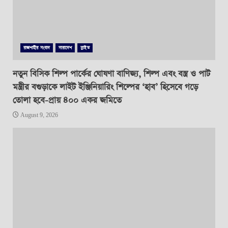
রাজশাহীর সংবাদ
সারাদেশ
স্লাইড
নতুন বিসিক শিল্প পার্কের ঘোষণা বাণিজ্য, শিল্প এবং বস্ত্র ও পাট
মন্ত্রীর বগুড়াকে লাইট ইঞ্জিনিয়ারিং শিল্পের ‘হাব’ হিসেবে গড়ে
তোলা হবে-প্রায় ৪০০ একর জমিতে
August 9, 2026