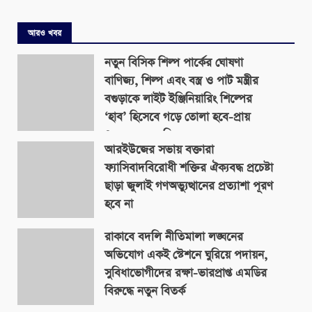
আরও খবর
নতুন বিসিক শিল্প পার্কের ঘোষণা
বাণিজ্য, শিল্প এবং বস্ত্র ও পাট মন্ত্রীর
বগুড়াকে লাইট ইঞ্জিনিয়ারিং শিল্পের
‘হাব’ হিসেবে গড়ে তোলা হবে-প্রায়
৪০০ একর জমিতে
আরইউজের সভায় বক্তারা
August 9, 2026
ফ্যাসিবাদবিরোধী শক্তির ঐক্যবদ্ধ প্রচেষ্টা
ছাড়া জুলাই গণঅভ্যুত্থানের প্রত্যাশা পূরণ
হবে না
August 9, 2026
রাকাবে বদলি নীতিমালা লঙ্ঘনের
অভিযোগ একই স্টেশনে ঘুরিয়ে পদায়ন,
সুবিধাভোগীদের রক্ষা-ভারপ্রাপ্ত এমডির
বিরুদ্ধে নতুন বিতর্ক