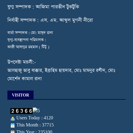
যুগ্ম সম্পাদক : আজিমা পারভীন টুকটুকি
নি
র্বাহী সম্পাদক : এস. এম. আব্দুল মুগনী নীরো
বার্তা সম্পাদক : মো: মাসুদ রানা
যুগ্ম-ব্যবস্থাপনা পরিচালক :
কাজী আসাদুর রহমান ( টিটু )
উপদেষ্টা মন্ডলী:-
আলহাজ্ব আবু বাক্কার, ইব্রাহিম হায়দার, মোঃ মামনুর রশীদ, মোঃ
মোর্শেদ কামাল রানা
VISITOR
Users Today : 4120
This Month : 37715
This Year : 235100