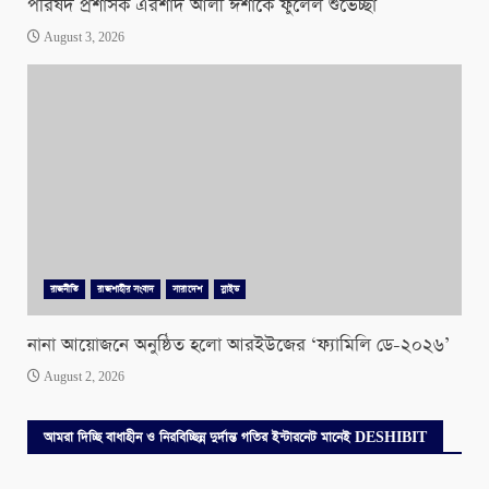
পরিষদ প্রশাসক এরশাদ আলী ঈশাকে ফুলেল শুভেচ্ছা
August 3, 2026
রাজনীতি
রাজশাহীর সংবাদ
সারাদেশ
স্লাইড
নানা আয়োজনে অনুষ্ঠিত হলো আরইউজের ‘ফ্যামিলি ডে-২০২৬’
August 2, 2026
আমরা দিচ্ছি বাধাহীন ও নিরবিচ্ছিন্ন দুর্দান্ত গতির ইন্টারনেট মানেই DESHIBIT