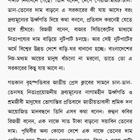
শব্দটি নির্বাসনে গেছে। তিনি বলেন, দেশে পেঁয়াজ-মরিচ-চাল-
ডাল-তেলের দাম বাড়লে এ সরকারের কী যায় আসে? বরং
দ্রব্যমূল্যের ঊর্ধ্বগতি নিয়ে কথা বললে, প্রতিবাদ করলেই যেতে
হবে শ্রীঘরে। রিজভী বলেন, বাজার সিন্ডিকেটের মাধ্যমে
নিত্যপণ্যের দাম বাড়িয়ে লুটপাট চলছে। আর সেই লুটপাটের
অর্থে বিশ্বের উন্নত দেশে বাড়ি-ঘর বানানো হচ্ছে। বাংলাদেশের
নিম্ন-মধ্যম আয়ের মানুষ বাঁচলো না মরলো, তাতে তো এ
সরকারের কিছু যায় আসে না।
গতকাল বৃহস্পতিবার জাতীয় প্রেস ক্লাবের সামনে চাল-ডাল-
তেলসহ নিত্যপ্রয়োজনীয় দ্রব্যমূল্যের লাগামহীন ঊর্ধ্বগতি ও
শ্রমজীবী মানুষের ভোগান্তির প্রতিবাদে জাতীয়তাবাদী শ্রমিক দল
আয়োজিত মানবন্ধনে তিনি এসব কথা বলেন। রুহুল কবির
রিজভী বলেন, এক লাফে সাত টাকা বাড়লো সয়াবিন তেলের
দাম। পৃথিবীর অন্য কোনো দেশে এক লাফে তেলের দাম