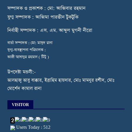
স
ম্পাদক ও প্রকাশক : মো: আজিবার রহমান
যুগ্ম সম্পাদক : আজিমা পারভীন টুকটুকি
নি
র্বাহী সম্পাদক : এস. এম. আব্দুল মুগনী নীরো
বার্তা সম্পাদক : মো: মাসুদ রানা
যুগ্ম-ব্যবস্থাপনা পরিচালক :
কাজী আসাদুর রহমান ( টিটু )
উপদেষ্টা মন্ডলী:-
আলহাজ্ব আবু বাক্কার, ইব্রাহিম হায়দার, মোঃ মামনুর রশীদ, মোঃ
মোর্শেদ কামাল রানা
VISITOR
Users Today : 512