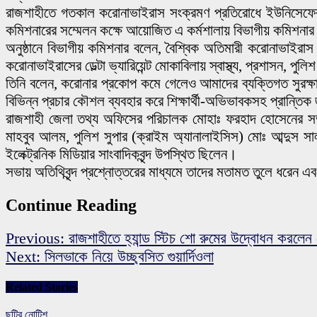
রাজশাহীতে গতকাল করোনাভাইরাস সংক্রমণ প্রতিরোধে ইউনিসেফের CD
কমিশনারের সম্মেলন কক্ষে আয়োজিত এ কর্মশালায় বিভাগীয় কমিশনার 
অনুষ্ঠানে বিভাগীয় কমিশনার বলেন, বৈশ্বিক অতিমারী করোনাভাইরা
করোনাভাইরাসের ডেল্টা ভ্যারিয়েন্ট মোকাবিলায় স্বাস্থ্য, প্রশাসন,
তিনি বলেন, করোনার প্রকোপ কমে গেলেও আমাদের ব্যক্তিগত সুরক্ষা
বিভিন্ন প্রচার কৌশল ব্যবহার করে শিক্ষার্থী-অভিভাবকসহ প্রান
রাজশাহী জেলা তথ্য অফিসের পরিচালক মোহাঃ ফরহাদ হোসেনের সভাপত
মাহবুব আলম, পুলিশ সুপার (ক্রাইম অ্যানালাইসিস) মোঃ আব্দুস সাল
ইলেক্ট্রনিক মিডিয়ার সাংবাদিকবৃন্দ উপস্থিত ছিলেন।
সভায় অতিথিবৃন্দ প্রশ্নোত্তরের মাধ্যমে তাদের মতামত তুলে ধরেন
Continue Reading
Previous:
রাজশাহীতে হ্যান্ড স্টিচ শো রুমের উদ্বোধন করলেন
Next:
সিলভাকে নিয়ে উচ্ছ্বসিত গুয়ার্দিওলা
Related Stories
ছুটির নোটিশ