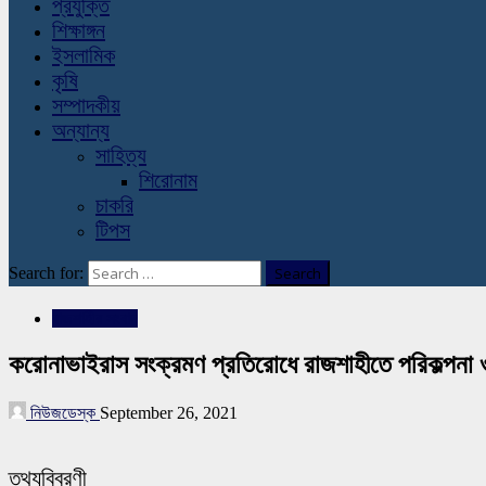
প্রযুক্তি
শিক্ষাঙ্গন
ইসলামিক
কৃষি
সম্পাদকীয়
অন্যান্য
সাহিত্য
শিরোনাম
চাকরি
টিপস
Search for:
রাজশাহীর সংবাদ
করোনাভাইরাস সংক্রমণ প্রতিরোধে রাজশাহীতে পরিকল্পনা ও প
নিউজডেস্ক
September 26, 2021
তথ্যবিবরণী